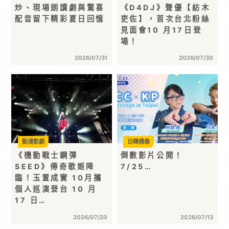
炒、現場朗讀劇與驚喜
《D4DJ》聲優【紡木
配音留下精彩夏日回憶
吏佐】，首次台北粉絲
見面會10 月17日登
場！
2026/07/31
2026/07/30
動漫影劇
日韓偶像
《機動戰士鋼彈
倒數影片公開！
SEED》傳奇歌姬降
7/25…
臨！玉置成實 10月攜
個人巡演登台 10 月
17 日…
2026/07/20
2026/07/13