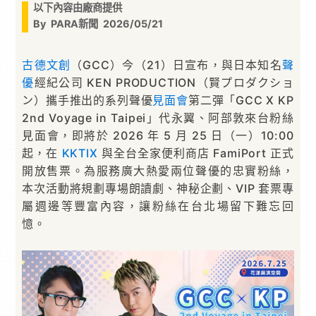
以下內容由廠商提供
By
PARA新聞
2026/05/21
古德文創
（GCC）今（21）日宣布，與日本知名
聲
優
經紀公司 KEN PRODUCTION（賢プロダクショ
ン）攜手推出的系列聲優
見面會
第二彈「GCC X KP
2nd Voyage in Taipei」代永翼、阿部敦來台粉絲
見面會，即將於 2026 年 5 月 25 日（一）10:00
起，在
KKTIX
與全台全家便利商店 FamiPort 正式
開放售票。為服務廣大熱愛兩位聲優的忠實粉絲，
本次活動將規劃專場朗讀劇、神秘企劃、VIP 套票專
屬週邊等豐富內容，讓粉絲在台北場留下難忘回
憶。