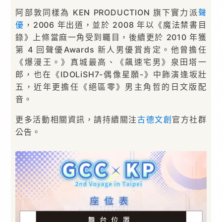
阿部敦同樣為 KEN PRODUCTION 旗下實力派
聲
優
，2006 年出道，並於 2008 年以《魔法禁書目
錄》上條當麻一角受到矚目，後續更於 2010 年獲
第 4 回聲優Awards 新人男優賞肯定。他曾擔任
《爆漫王。》真城最高、《飆速宅男》泉田塔一
郎，也在《IDOLiSH7-偶像星願-》中飾演逢坂壯
五，近年更擔任《絕區零》男主角哲的日文版配
音。
更多活動相關資訊，請持續關注
古德文創
官方社群
公告。