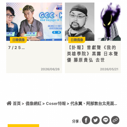
日韓偶像
日韓偶像
7/25…
【訃報】曾獻聲《我的
英雄學院》黑霧 日本聲
優 藤原貴弘 去世
2026/06/26
2026/05/21
首頁 >
偶像網紅
>
Coser特報
> 代永翼、阿部敦台北見面會
圓滿落幕！台式熱炒、現場朗讀劇與驚喜配音留下精
彩夏日回憶
分享 :