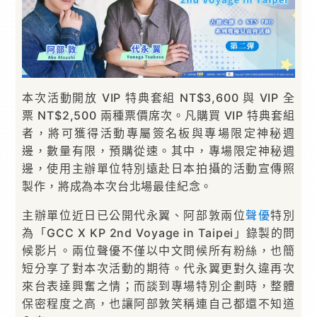
本次活動開放 VIP 特典套組 NT$3,600 與 VIP 全
票 NT$2,500 兩種票價席次。凡購買 VIP 特典套組
者，將可獲得活動專屬簽名板與專場限定神秘週
邊，數量有限，預購從速。其中，專場限定神秘週
邊，使用主辦單位特別遠赴日本拍攝的活動宣傳照
製作，將成為本次台北場最佳紀念。
主辦單位近日已公開代永翼、阿部敦兩位
聲優
特別
為「GCC X KP 2nd Voyage in Taipei」錄製的問
候影片。兩位聲優不僅以中文問候所有粉絲，也簡
短分享了對本次活動的期待。代永翼更對久違再次
來台表達興奮之情；而談到專場特別企劃時，整體
保密程度之高，也讓阿部敦笑稱連自己都還不知道