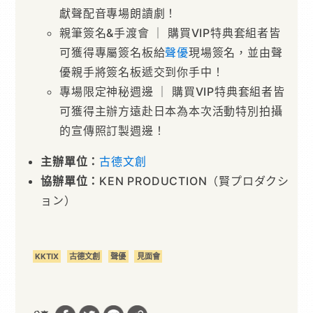
獻聲配音專場朗讀劇！
親筆簽名&手渡會 ｜ 購買VIP特典套組者皆
可獲得專屬簽名板給
聲優
現場簽名，並由聲
優親手將簽名板遞交到你手中！
專場限定神秘週邊 ｜ 購買VIP特典套組者皆
可獲得主辦方遠赴日本為本次活動特別拍攝
的宣傳照訂製週邊！
主辦單位：
古德文創
協辦單位：
KEN PRODUCTION（賢プロダクシ
ョン）
KKTIX
古德文創
聲優
見面會