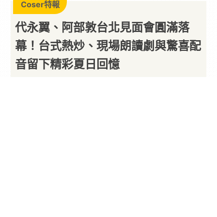
Coser特報
代永翼、阿部敦台北見面會圓滿落
幕！台式熱炒、現場朗讀劇與驚喜配
音留下精彩夏日回憶
以下內容由廠商提供
By
PARA新聞
2026/07/31
古德文創
（GCC）與日本知名
聲優
經紀公司 KEN
PRODUCTION（賢プロダクション）攜手舉辦的系
列聲優
見面會
第二彈「GCC X KP 2nd Voyage in
Taipei」，於 2026 年 7 月 25 日（六）在台北花
漾展演空間 HANASPACE 圓滿落幕。日本知名聲優
代永翼、阿部敦來台透過聲優訪談會、台灣專場朗
讀劇、《IDOLiSH7-偶像星願-》迷你現場配音環節
以及親筆簽名手渡會，與粉絲一同度過充滿笑聲與