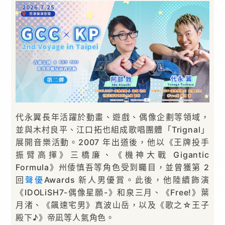
代永翼長年活躍於動畫、遊戲、偶像企劃等領域，
並與木村良平、江口拓也組成歌唱團體「Trignal」
展開音樂活動。2007 年出道後，他以《王牌投手
振臂高揮》三橋廉、《機神大戰 Gigantic
Formula》州倭慎吾等角色受到矚目，並曾獲第 2
回
聲優
Awards 新人男優賞。此後，他陸續飾演
《IDOLiSH7-偶像星願-》和泉三月、《Free!》葉
月渚、《飆速宅男》真波山岳，以及《歌之☆王子
殿下♪》帝凪等人氣角色。