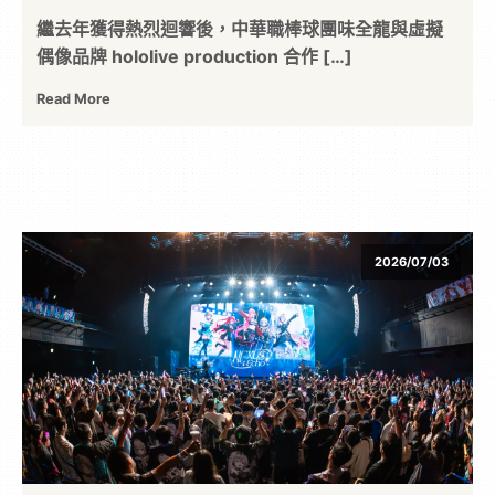
繼去年獲得熱烈迴響後，中華職棒球團味全龍與虛擬
位
偶像品牌 hololive production 合作 […]
資
Read More
訊
平
2026/07/03
台