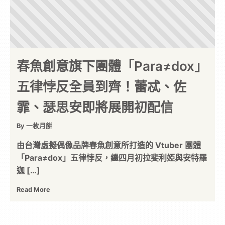
春魚創意旗下團體「Para≠dox」
五律悖反全員到齊！蕾忒、佐
霏、瑟思安即將展開初配信
By 一枚月餅
由台灣虛擬偶像品牌春魚創意所打造的 Vtuber 團體
「Para≠dox」五律悖反，繼四月初拉斐利婭與安特羅
迦 […]
Read More