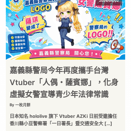
2026/06/02
嘉義縣警局今年再度攜手台灣
Vtuber「人偶・薩賓娜」，化身
虛擬女警宣導青少年法律常識
By 一枚月餅
日本知名 hololive 旗下 Vtuber AZKi 日前受邀擔任
香川縣小豆警察署「一日署長」暨交通安全大 […]