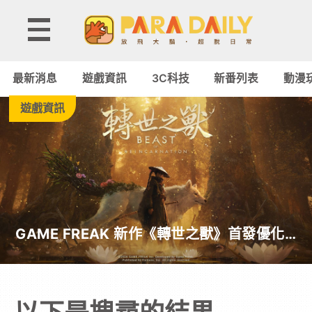
Paradaily
-
最新消息
遊戲資訊
3C科技
新番列表
動漫
遊
遊戲資訊
戲
｜
動
GAME FREAK 新作《轉世之獸》首發優化
漫
翻車 官方急發聲明承諾提供大量更新彌補
二