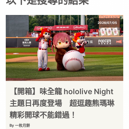
以下是搜尋的結果
次
元
2026/07/05
｜
3C
科
技
【開箱】味全龍 hololive Night
主題日再度登場 超逗趣熊瑪琳
全
精彩開球不能錯過！
方
By 一枚月餅