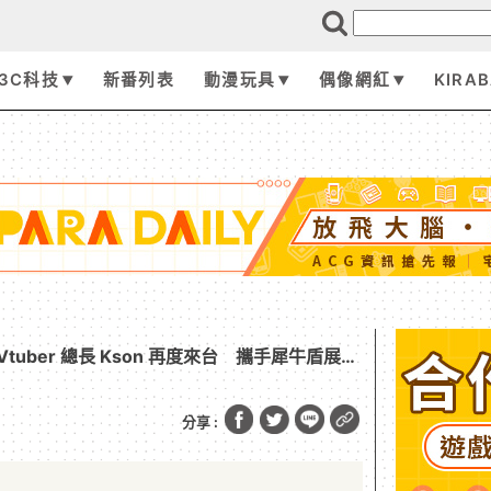
3C科技
新番列表
動漫玩具
偶像網紅
KIRA
Vtuber 總長 Kson 再度來台 攜手犀牛盾展開
分享 :