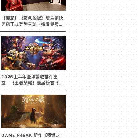
【開箱】《藍色監獄》雙主題快
閃店正式登陸三創！造景與限定
周邊搶先看
2026上半年全球營收排行出
爐 《王者榮耀》穩居榜首《寒
霜啟示錄》緊追在後！
GAME FREAK 新作《轉世之