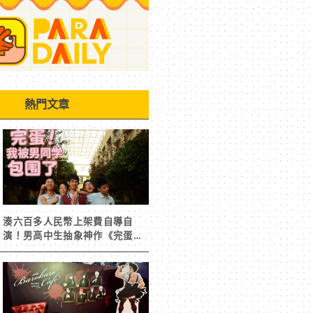
熱門文章
湊六百多人民幣上架費自導自
演！男高中生抽象神作《完蛋！
我被男同學包圍了》突然爆紅