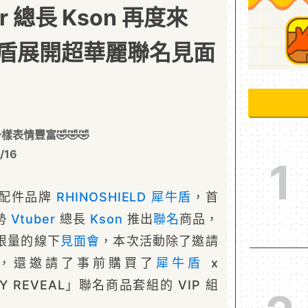
r 總長 Kson 再度來
盾展開超華麗聯名見面
樣表情豐富🤣🤣🤣
/16
1
護配件品牌
RHINOSHIELD
犀牛盾
，首
勢
Vtuber
總長
Kson
推出
聯名
商品，
限量的線下
見面會
，本次活動除了邀請
之外，還邀請了事前購買了
犀牛盾
x
MY REVEAL」聯名商品套組的 VIP 組