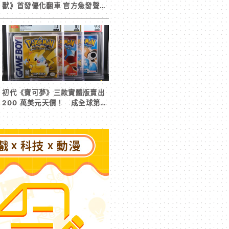
獸》首發優化翻車 官方急發聲明
承諾提供大量更新彌補
初代《寶可夢》三款實體版賣出
200 萬美元天價！ 成全球第二
高遊戲收藏交易