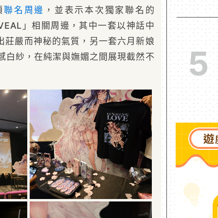
項
聯名
周邊
，並表示本次獨家聯名的
 REVEAL」相關周邊，其中一套以神話中
出莊嚴而神秘的氣質，另一套六月新娘
5
感白紗，在純潔與嫵媚之間展現截然不