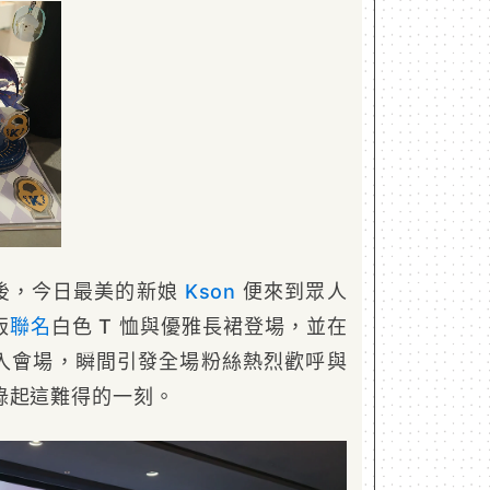
後，今日最美的新娘
Kson
便來到眾人
版
聯名
白色 T 恤與優雅長裙登場，並在
入會場，瞬間引發全場粉絲熱烈歡呼與
錄起這難得的一刻。