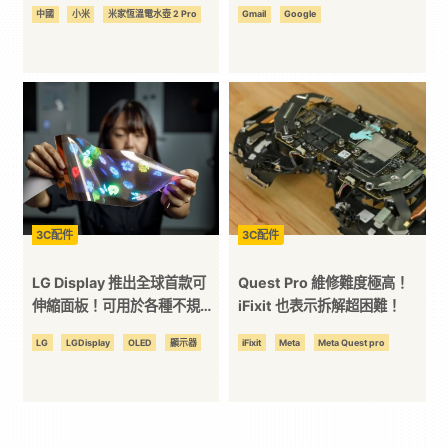
更智慧！
中國
小米
米家恆溫電水壺 2 Pro
Gmail
Google
3C配件
3C配件
LG Display 推出全球首款可
Quest Pro 維修難度極高！
伸縮面板！可用於各種不規則
iFixit 也表示拆解超困難！
表面！
LG
LGDisplay
OLED
顯示器
iFixit
Meta
Meta Quest pro