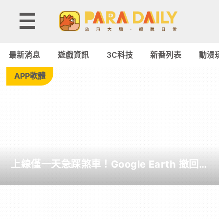
3C
科
最新消息
遊戲資訊
3C科技
新番列表
動漫
技
APP軟體
-
Paradaily
-
上線僅一天急踩煞車！Google Earth 撤回
遊
AI 繪圖工具 用戶造「假天災與地標毀滅」
圖引發專家憂慮
戲