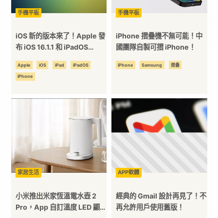
手機平板
手機平板
台
iOS 新的版本來了！Apple 發
iPhone 摺疊機不無可能！中
布 iOS 16.1.1 和 iPadOS
國團隊自製可摺 iPhone！
16.1.1！
Apple
iOS
iPad
iPadOS
iPhone
Samsung
摺疊
iPhone
家居生活
APP軟體
小米推出米家恆溫電水壺 2
經典的 Gmail 設計再見了！不
Pro，App 自訂溫度 LED 顯示
再允許用戶使用舊版！