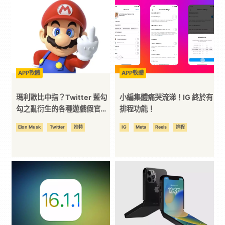
科
技
全
APP軟體
APP軟體
瑪利歐比中指？Twitter 藍勾
小編集體痛哭流涕！IG 終於有
方
勾之亂衍生的各種遊戲假官方
排程功能！
帳號出現
Elon Musk
Twitter
推特
IG
Meta
Reels
排程
位
資
訊
平