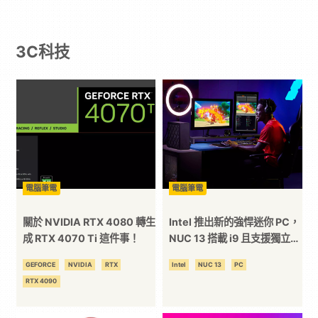
｜
3C科技
動
漫
二
次
電腦筆電
電腦筆電
元
關於 NVIDIA RTX 4080 轉生
Intel 推出新的強悍迷你 PC，
成 RTX 4070 Ti 這件事！
NUC 13 搭載 i9 且支援獨立顯
卡
｜
GEFORCE
NVIDIA
RTX
Intel
NUC 13
PC
RTX 4090
3C