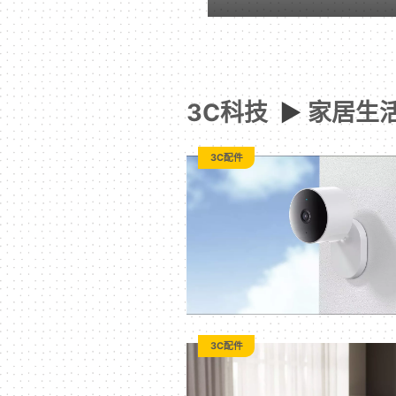
-
Paradaily
3C科技
►
家居生
-
3C配件
遊
戲
｜
動
3C配件
漫