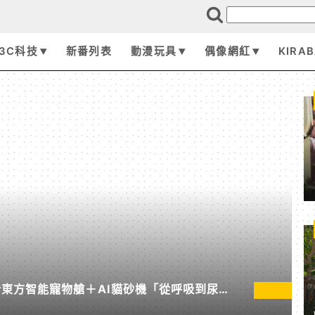
3C科技
新番列表
動漫玩具
偶像網紅
KIRA
東方智能寵物艙＋AI貓砂機「從呼吸到尿