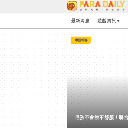
3C
科
最新消息
遊戲資訊
技
專題報導
►
家
居
生
毛孩不會說不舒服！聯合
活
液」全都幫你盯