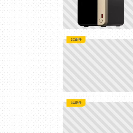
方
位
3C配件
資
訊
平
台
3C配件