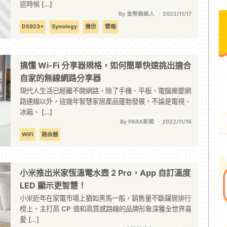
這時候 […]
By 金幣蜘蛛人
2022/11/17
DS923+
Synology
備份
雲端
搞懂 Wi-Fi 分享器規格，如何簡單快速挑出適合
自家的無線網路分享器
現代人生活已經離不開網路，除了手機、平板、電腦需要網
路連線以外，這幾年智慧家居產品蓬勃發展，不論是電視、
冰箱、 […]
By PARA新聞
2022/11/16
WiFi
路由器
小米推出米家恆溫電水壺 2 Pro，App 自訂溫度
LED 顯示更智慧！
小米近年在家電市場上猶如黑馬一般，銷售量不斷躍居排行
榜上，主打高 CP 值和高質感路線的品牌形象深獲全世界喜
愛 […]