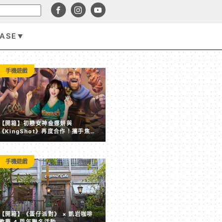
BASE
生活娛樂
手機遊戲
【開箱】初戀女神金娜妍與
《KingShot》再度合作！攜手焦糖
楓、柒息地推出「國王燒烤節」活動
手機遊戲
《勇者鬥惡龍》迎來 40 週年！特設網站情報全解禁，原宿
【開箱】《蛋仔派對》 × 凱岩咖啡
展、7大品牌超狂聯名
歡慶 4 周年聯名活動