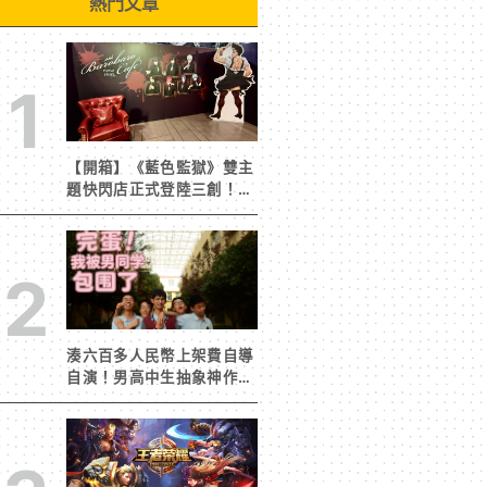
熱門文章
1
【開箱】《藍色監獄》雙主
題快閃店正式登陸三創！造
景與限定周邊搶先看
2
湊六百多人民幣上架費自導
自演！男高中生抽象神作
《完蛋！我被男同學包圍
了》突然爆紅