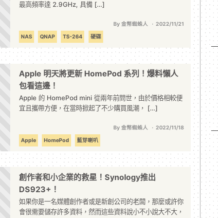
最高頻率達 2.9GHz, 具備 […]
By 金幣蜘蛛人
2022/11/21
NAS
QNAP
TS-264
硬碟
Apple 明天將更新 HomePod 系列！爆料懶人
包看這邊！
Apple 的 HomePod mini 從兩年前問世，由於價格相較便
宜且攜帶方便，在當時掀起了不少購買風潮， […]
By 金幣蜘蛛人
2022/11/18
Apple
HomePod
藍芽喇叭
創作者和小企業的救星！Synology推出
DS923+！
如果你是一名媒體創作者或是新創公司的老闆，那麼或許你
會很需要儲存許多資料，然而這些資料說小不小說大不大，