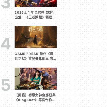
3
2026上半年全球營收排行
出爐 《王者榮耀》穩居榜
首《寒霜啟示錄》緊追在
後！
4
GAME FREAK 新作《轉
世之獸》首發優化翻車 官
方急發聲明承諾提供大量更
新彌補
5
【開箱】初戀女神金娜妍與
《KingShot》再度合作！
攜手焦糖楓、柒息地推出