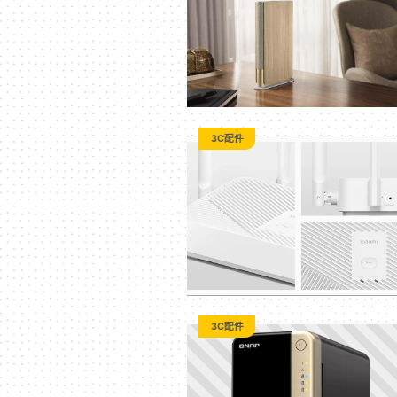
二
次
元
3C配件
｜
3C
科
3C配件
技
全