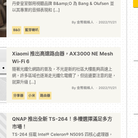
丹麥皇室御用視聽品牌 B&amp;O 為 Bang & Olufsen 並
以其專業的音頻表現和 […]
By 金幣蜘蛛人
2022/11/21
B&O
藍芽喇叭
Xiaomi 推出高速路由器，AX3000 NE Mesh
Wi-Fi 6
隨著光纖化網路的普及，不光是新的社區大樓能夠高速上
網，許多區域也逐漸走光纖化電纜了，但這邊要注意的是，
就算升級 […]
By 金幣蜘蛛人
2022/11/21
分享器
小米
路由器
QNAP 推出全新 TS-264！多槽選擇滿足多方
市場！
TS-264 搭載 Intel® Celeron® N5095 四核心處理器，