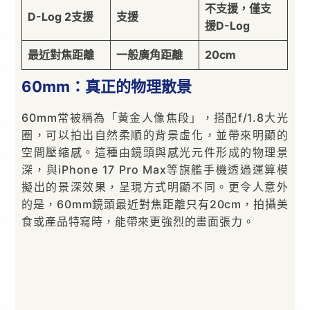
不支援，僅支
D-Log 2支援
支援
援D-Log
最近對焦距離
一般廣角距離
20cm
60mm：真正的物理散景
60mm常被稱為「黃金人像焦段」，搭配f/1.8大光
圈，可以拍出自然柔順的背景虛化，並帶來明顯的
空間壓縮感。這種由鏡頭與感光元件形成的物理景
深，與iPhone 17 Pro Max等旗艦手機透過運算模
擬出的景深效果，呈現方式明顯不同。更令人意外
的是，60mm鏡頭最近對焦距離只有20cm，拍攝美
食或產品特寫時，能帶來更強烈的畫面張力。