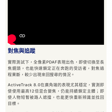
對焦與追蹤
實際測試下，全像素PDAF表現出色，即使切換至長
焦鏡頭，也能快速鎖定正在奔跑的受訪者，對焦過
程果斷，較少出現來回搜尋的情況。
ActiveTrack 8.0在廣角端的表現尤其穩定，實測即
使使用最高12倍混合變焦，仍能持續鎖定主體；即
使人物短暫被路人遮擋，也能更快重新辨識並找回
目標。