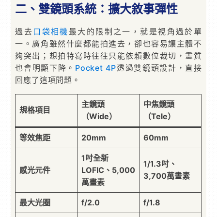
二、雙鏡頭系統：擴大敘事彈性
過去
口袋相機
最大的限制之一，就是視角過於單
一。廣角雖然什麼都能拍進去，卻也容易讓主體不
夠突出；想拍特寫時往往只能依賴數位裁切，畫質
也會明顯下降。
Pocket 4P
透過雙鏡頭設計，直接
回應了這項問題。
主鏡頭
中焦鏡頭
規格項目
（Wide）
（Tele）
等效焦距
20mm
60mm
1吋全新
1/1.3吋、
感光元件
LOFIC、5,000
3,700萬畫素
萬畫素
最大光圈
f/2.0
f/1.8