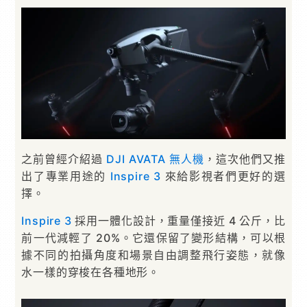
之前曾經介紹過
DJI
AVATA 無人機
，這次他們又推
出了專業用途的
Inspire 3
來給影視者們更好的選
擇。
Inspire 3
採用一體化設計，重量僅接近 4 公斤，比
前一代減輕了 20%。它還保留了變形結構，可以根
據不同的拍攝角度和場景自由調整飛行姿態，就像
水一樣的穿梭在各種地形。