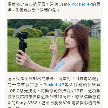
幅度多少有些擠牙膏。這次Osmo
Pocket 4P
的登
場，則徹底改變了這種印象。
這不只是硬體規格的堆疊，而是對「口袋電影機」
的一次重新定義。
Pocket 4P
導入雙鏡頭系統與
LOFIC感光技術，將動態範圍推高至17檔。這項數
據不只超越市價接近新台幣10萬元、約15檔動態範
圍的Sony A7S3，甚至已觸及ARRI電影攝影機的規