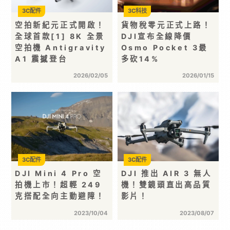
3C配件
3C科技
空拍新紀元正式開啟！
貨物稅零元正式上路！
全球首款[1] 8K 全景
DJI宣布全線降價
空拍機 Antigravity
Osmo Pocket 3最
A1 震撼登台
多砍14%
2026/02/05
2026/01/15
3C配件
3C配件
DJI Mini 4 Pro 空
DJI 推出 AIR 3 無人
拍機上市！超輕 249
機！雙鏡頭直出高品質
克搭配全向主動避障！
影片！
2023/10/04
2023/08/07