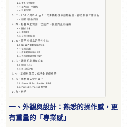
美中不足的畫質
最大問題：2倍變焦
對焦與追蹤
三、LOFIC與D-Log 2：電影攝影機級動態範圍，卻也割裂工作流程
讓調色師困擾的限制
四、影音效能實測：慢動作、夜景與直式拍攝
慢動作規格
夜間模式
直式拍攝的妥協
五、實用性很高的配件生態
103GB內建儲存與備份音軌
取景遙控器
簡單且實用磁吸補光燈
強烈建議購買的電池握把
六、購買前必須知道的
防護設計不足
線材過於分散
七、定價與競品：成功封鎖價格帶
八、適合哪些使用者？
iPhone 17 Pro／Pro Max使用者
Pocket 3／Pocket 4使用者
九、結語
一、外觀與設計：熟悉的操作感，更
有重量的「專業感」