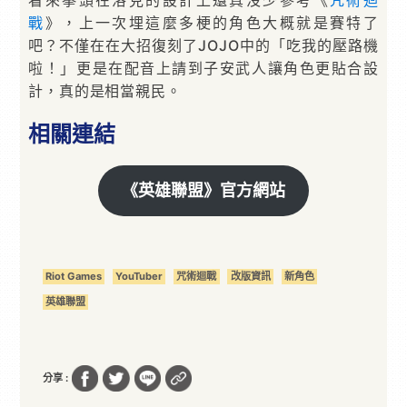
看來拳頭在洛克的設計上還真沒少參考《
咒術迴
戰
》，上一次埋這麼多梗的角色大概就是賽特了
吧？不僅在在大招復刻了JOJO中的「吃我的壓路機
啦！」更是在配音上請到子安武人讓角色更貼合設
計，真的是相當親民。
相關連結
《英雄聯盟》官方網站
Riot Games
YouTuber
咒術迴戰
改版資訊
新角色
英雄聯盟
分享 :