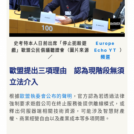
史考特本人日前出席「停止扼殺遊
Europe
戲」歐盟公民倡議聽證會（圖片來源
Echo YT
）
／
頻道
歐盟提出三項理由 認為現階段無須
立法介入
根據
歐盟執委會公布的聲明
，官方認為若透過法律
強制要求遊戲公司在終止服務後提供離線模式，或
釋出伺服器端相關技術資源，可能涉及智慧財產
權、商業經營自由以及產業成本等多項問題。