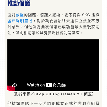
推動倡議
面對
歐盟
的回應，發起人羅斯・史考特與 SKG 組織
發布聲明直播
，對於執委會最終未選擇立法並不感
到意外，但他認為此次倡議已成功凝聚大量玩家關
注，證明相關議題具有廣泛社會討論基礎。
（影片來源／Stop Killing Games YT 頻道）
他透露團隊下一步將規劃成立正式的非政府組織