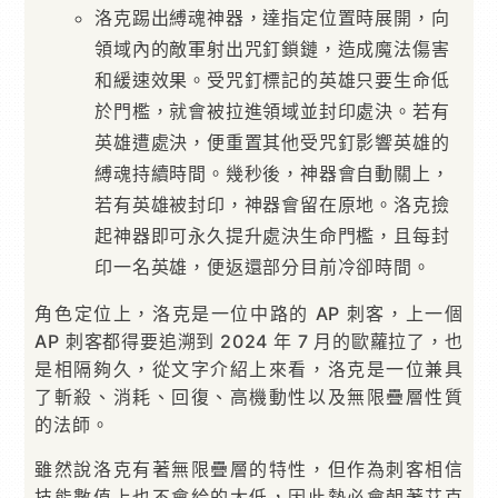
洛克踢出縛魂神器，達指定位置時展開，向
領域內的敵軍射出咒釘鎖鏈，造成魔法傷害
和緩速效果。受咒釘標記的英雄只要生命低
於門檻，就會被拉進領域並封印處決。若有
英雄遭處決，便重置其他受咒釘影響英雄的
縛魂持續時間。幾秒後，神器會自動關上，
若有英雄被封印，神器會留在原地。洛克撿
起神器即可永久提升處決生命門檻，且每封
印一名英雄，便返還部分目前冷卻時間。
角色定位上，洛克是一位中路的 AP 刺客，上一個
AP 刺客都得要追溯到 2024 年 7 月的歐蘿拉了，也
是相隔夠久，從文字介紹上來看，洛克是一位兼具
了斬殺、消耗、回復、高機動性以及無限疊層性質
的法師。
雖然說洛克有著無限疊層的特性，但作為刺客相信
技能數值上也不會給的太低，因此勢必會朝著艾克