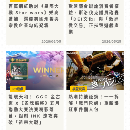
百萬網紅助討《星際大
歐盟議會辯論消費者權
戰 Star wars》樂高
益，斯洛伐克議員砲轟
遭捕 還爆美國州警與
「DEI文化」與「激進
宗教企業勾結疑雲
微交易」正摧毀遊戲產
業
2026/06/05
2026/05/25
PC遊戲
模型玩具
驚現天和！ GGC 金古
熱潮持續延燒！一一拆
盃 X《雀魂麻將》五月
解「戰鬥陀螺」重新爆
聯動大賽決賽精彩落
紅事件懶人包
幕，銀刻 INK 速攻突
破「祖宗大戰」