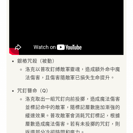
銀樁咒殺（被動）
洛克以普攻釘縛敵軍靈魂，造成額外命中魔
法傷害，且傷害隨敵軍已損失生命提升。
咒釘簪命（Q）
洛克取出一組咒釘向前投擲，造成魔法傷害
並標記命中的敵軍，隨標記層數施加漸強的
緩速效果。普攻敵軍會消耗咒釘標記，根據
層數造成魔法傷害。若有未投擲的咒釘，則
返還部分冷卻時間和魔力。