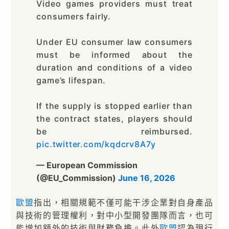
Video games providers must treat
consumers fairly.
Under EU consumer law consumers
must be informed about the
duration and conditions of a video
game’s lifespan.
If the supply is stopped earlier than
the contract states, players should
be reimbursed.
pic.twitter.com/kqdcrv8A7y
— European Commission
(@EU_Commission)
June 16, 2026
歐盟
指出，相關規範不僅可能干涉企業對自身產品
與技術的管理權利，對中小型開發團隊而言，也可
能增加額外的技術與財務負擔。此外
歐盟
認為現行