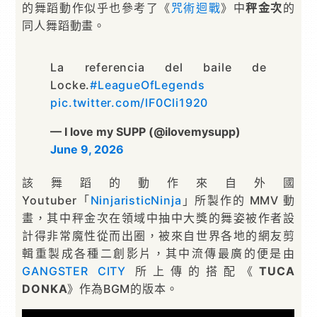
的舞蹈動作似乎也參考了《
咒術迴戰
》中
秤金次
的
同人舞蹈動畫。
La referencia del baile de
Locke.
#LeagueOfLegends
pic.twitter.com/lF0Cli1920
— I love my SUPP (@ilovemysupp)
June 9, 2026
該舞蹈的動作來自外國
Youtuber「
NinjaristicNinja
」所製作的 MMV 動
畫，其中秤金次在領域中抽中大獎的舞姿被作者設
計得非常魔性從而出圈，被來自世界各地的網友剪
輯重製成各種二創影片，其中流傳最廣的便是由
GANGSTER CITY
所上傳的搭配《
TUCA
DONKA
》作為BGM的版本。