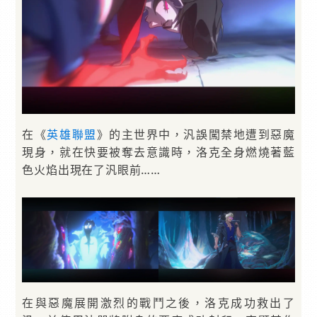
在《
英雄聯盟
》的主世界中，汎誤闖禁地遭到惡魔
現身，就在快要被奪去意識時，洛克全身燃燒著藍
色火焰出現在了汎眼前……
在與惡魔展開激烈的戰鬥之後，洛克成功救出了