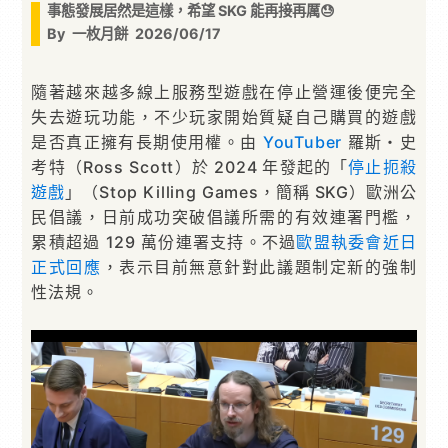
事態發展居然是這樣，希望 SKG 能再接再厲😓
By
一枚月餅
2026/06/17
隨著越來越多線上服務型遊戲在停止營運後便完全
失去遊玩功能，不少玩家開始質疑自己購買的遊戲
是否真正擁有長期使用權。由
YouTuber
羅斯・史
考特（Ross Scott）於 2024 年發起的「
停止扼殺
遊戲
」（Stop Killing Games，簡稱 SKG）歐洲公
民倡議，日前成功突破倡議所需的有效連署門檻，
累積超過 129 萬份連署支持。不過
歐盟執委會近日
正式回應
，表示目前無意針對此議題制定新的強制
性法規。