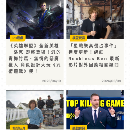
PC遊戲
模型玩具
《英雄聯盟》全新英雄
「星戰樂高侵占事件」
－洛克 即將登場！汎的
進度更新！網紅
青梅竹馬、無情的惡魔
Reckless Ben 最新
獵人 角色設計大玩《咒
影片對外回應相關疑問
術迴戰》梗！
2026/06/10
2026/06/09
模型玩具
遊戲資訊