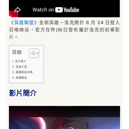
《
英雄聯盟
》全新英雄－洛克將於 6 月 24 日登入
召喚峽谷，官方在昨(9)日發布屬於洛克的前導影
片。
目錄
影片簡介
技能介紹
娜娜明是你嗎
相關連結
影片簡介