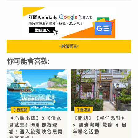
尚無留言
▼
▼
你可能會喜歡:
手機遊戲
手機遊戲
《心動小鎮》X《潛水
【開箱】《蛋仔派對》
員戴夫》聯動即將登
× 凱岩咖啡 歡慶 4 周
場！潛入鯨落峽谷展開
年聯名活動