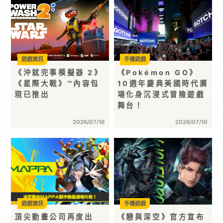
遊戲資訊
手機遊戲
《沖就完事模擬器 2》
《Pokémon GO》
《星際大戰》™內容包
10週年慶典美國時代廣
現已推出
場化身沉浸式冒險遊戲
舞台！
2026/07/16
2026/07/10
遊戲資訊
手機遊戲
頂尖動畫公司再度出
《戀與深空》官方宣布