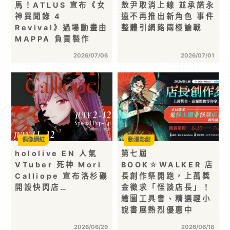
馬！ATLUS 宣布《女
敖尹取消上線 並承諾永
神異聞錄 4
遠不再推出新角色 事件
Revival》過場動畫由
整體引網路兩極論戰
MAPPA 負責製作
2026/07/06
2026/07/01
偶像網紅
動漫影劇
hololive EN 人氣
第七屆
VTuber 死神 Mori
BOOK☆WALKER 店
Calliope 宣布洛杉磯
長創作祭開跑，上萬獎
開設快閃店…
金徵求「怪談店長」！
繪圖工具書、精選輕小
說書展熱烈優惠中
2026/06/29
2026/06/18