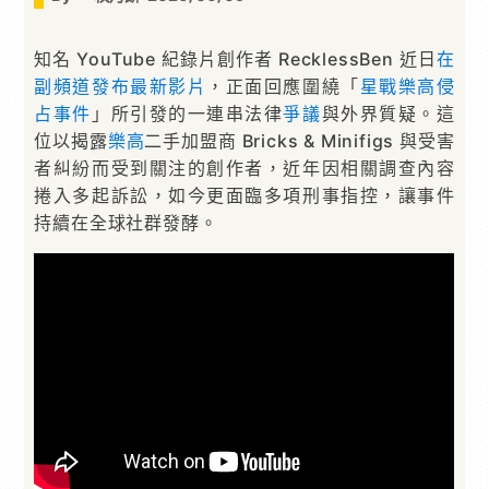
知名 YouTube 紀錄片創作者 RecklessBen 近日
在
副頻道發布最新影片
，正面回應圍繞「
星戰樂高侵
占事件
」所引發的一連串法律
爭議
與外界質疑。這
位以揭露
樂高
二手加盟商 Bricks & Minifigs 與受害
者糾紛而受到關注的創作者，近年因相關調查內容
捲入多起訴訟，如今更面臨多項刑事指控，讓事件
持續在全球社群發酵。