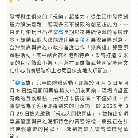
發揮與生俱來的「玩樂」超能力，從生活中發揮創
造力解決難題，展現多元不設限的創意超能力，一
直是丹麥玩具品牌
樂高
長期以來持續傳遞的品牌理
念，鼓勵每個人都能運用樂高
積木
展現無限創意。
台灣樂高與高雄市政府首度合作「樂高雄」兒童節
體驗活動，其中結合高雄港都特色，樂高打造 6 米
高的巨型衝浪小樂，座落在高雄衛武營國家藝術文
化中心南廣場階梯上恣意且俏皮地大玩衝浪。
「
樂高
雄」兒童節體驗活動，即將於 4 月 3 日至 4
月 6 日連假期間再度與大小朋友同樂，現場將設置
有趣的互動體驗、拍照打卡情境區。不僅如此，台
灣樂高為了迎接即將到來的兒童節，於 2025 年 3
月 29 日搶先啟動「玩心大開快閃店」，並推出多項
專屬優惠與高雄港都特色的買贈好禮，廣邀正在計
畫連假旅遊的民眾，一起到高雄與樂高歡度兒童
節。