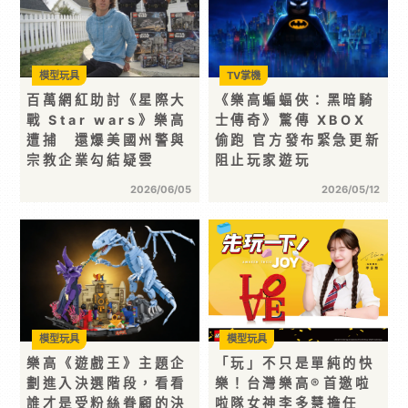
模型玩具
TV掌機
百萬網紅助討《星際大
《樂高蝙蝠俠：黑暗騎
戰 Star wars》樂高
士傳奇》驚傳 XBOX
遭捕 還爆美國州警與
偷跑 官方發布緊急更新
宗教企業勾結疑雲
阻止玩家遊玩
2026/06/05
2026/05/12
模型玩具
模型玩具
樂高《遊戲王》主題企
「玩」不只是單純的快
劃進入決選階段，看看
樂！台灣樂高®首邀啦
誰才是受粉絲眷顧的決
啦隊女神李多慧擔任