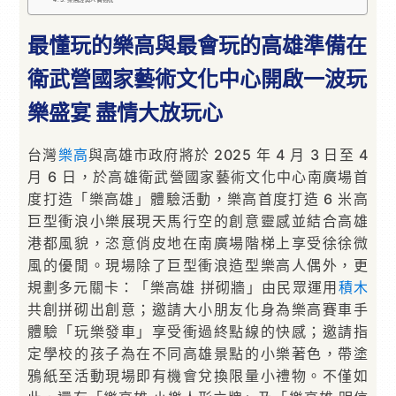
樂高經典人偶抱枕
最懂玩的樂高與最會玩的高雄準備在
衛武營國家藝術文化中心開啟一波玩
樂盛宴
盡情大放玩心
台灣
樂高
與高雄市政府將於 2025 年 4 月 3 日至 4
月 6 日，於高雄衛武營國家藝術文化中心南廣場首
度打造「樂高雄」體驗活動，樂高首度打造 6 米高
巨型衝浪小樂展現天馬行空的創意靈感並結合高雄
港都風貌，恣意俏皮地在南廣場階梯上享受徐徐微
風的優閒。現場除了巨型衝浪造型樂高人偶外，更
規劃多元關卡：「樂高雄 拼砌牆」由民眾運用
積木
共創拼砌出創意；邀請大小朋友化身為樂高賽車手
體驗「玩樂發車」享受衝過終點線的快感；邀請指
定學校的孩子為在不同高雄景點的小樂著色，帶塗
鴉紙至活動現場即有機會兌換限量小禮物。不僅如