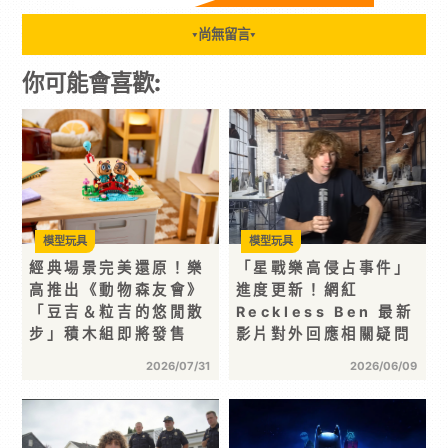
尚無留言
▼
▼
你可能會喜歡:
模型玩具
模型玩具
經典場景完美還原！樂
「星戰樂高侵占事件」
高推出《動物森友會》
進度更新！網紅
「豆吉＆粒吉的悠閒散
Reckless Ben 最新
步」積木組即將發售
影片對外回應相關疑問
2026/07/31
2026/06/09