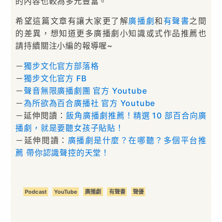
的內容也較為多元豐富。
希望這篇文章有讓大家更了解
廣播劇
和
有聲書
之間
的差異，想知道更多廣播劇小知識或式作品推薦也
請持續關注小編的報導喔~
－
獨步文化官方部落格
－
獨步文化官方 FB
－
聲音無限廣播劇團 官方 Youtube
－
為所欲為百合廣播社 官方 Youtube
－延伸閱讀：
飯角廣播劇推薦！精選 10 部百合向廣
播劇，就是要聽女孩子貼貼！
－延伸閱讀：
廣播劇是什麼？在哪聽？多個平台推
薦 帶你認識聲控的天堂！
Podcast
YouTube
廣播劇
有聲書
聲優