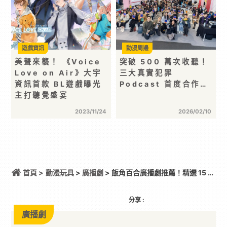
遊戲資訊
動漫周邊
美聲來襲！ 《Voice
突破 500 萬次收聽！
Love on Air》大宇
三大真實犯罪
資訊首款 BL遊戲曝光
Podcast 首度合作…
主打聽覺盛宴
2023/11/24
2026/02/10
首頁 >
動漫玩具
>
廣播劇
> 飯角百合廣播劇推薦！精選 15 部
GL 廣播劇，就是要聽女孩子貼貼！
分享 :
廣播劇