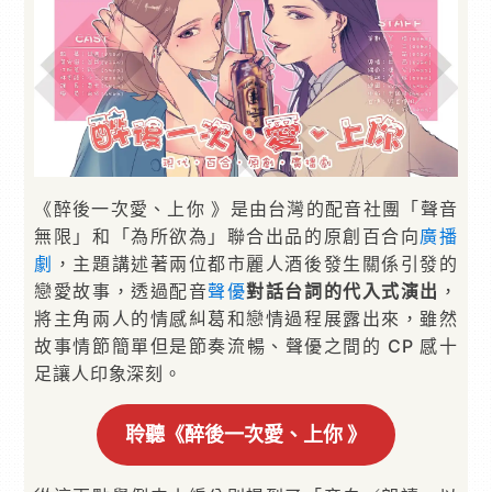
《醉後一次愛、上你 》是由台灣的配音社團「聲音
無限」和「為所欲為」聯合出品的原創百合向
廣播
劇
，主題講述著兩位都市麗人酒後發生關係引發的
戀愛故事，透過配音
聲優
對話台詞的代入式演出
，
將主角兩人的情感糾葛和戀情過程展露出來，雖然
故事情節簡單但是節奏流暢、聲優之間的 CP 感十
足讓人印象深刻。
聆聽《醉後一次愛、上你 》