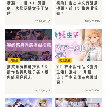
精選 15 部 GL 廣播
視角》推出中文有聲廣
劇，就是要聽女孩子貼
播劇，前 15 集免費收
貼！
聽！
2024/01/18
2024/01/16
廣播劇
動漫影劇
搞笑向廣播劇推薦！5
YT 輕小說作品《義妹
部作品笑到肚子痛，幫
生活》定檔 7 月播
你紓壓迎週末！
出！同步公開主角設計
圖！
2024/01/12
2024/01/16