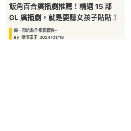
飯角百合廣播劇推薦！精選 15 部
GL 廣播劇，就是要聽女孩子貼貼！
每一部的製作都很精良~
By
舉個栗子
2024/01/18
一週一度的
廣播劇
推薦又來啦～本週小編將帶來飯
角 APP 的 15 部人氣
百合
向
廣播劇
推薦！如果有看
過之前小編
介紹的廣播劇平台
文章就會知道，飯角
APP 是一個專注於 GL
百合
向的軟體，在中文廣播
劇以 BL 占大宗的市場趨勢下，飯角可謂是女性觀眾
和 GL 愛好者的福音！快緊跟小編的腳步來聽聽這十
五部精選之作吧！