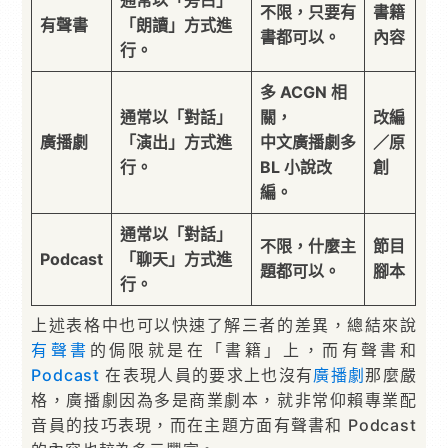
通常以「旁白」
不限，只要有
書籍
有聲書
「朗讀」方式進
書都可以。
內容
行。
多 ACGN 相
通常以「對話」
關，
改編
廣播劇
「演出」方式進
中文廣播劇多
／原
行。
BL 小說改
創
編。
通常以「對話」
不限，什麼主
節目
Podcast
「聊天」方式進
題都可以。
腳本
行。
上述表格中也可以快速了解三者的差異，總結來說
有聲書
的侷限就是在「書籍」上，而有聲書和
Podcast
在表現人員的要求上也沒有
廣播劇
那麼嚴
格，廣播劇因為多是商業劇本，就非常仰賴專業配
音員的技巧表現，而在主題方面有聲書和 Podcast