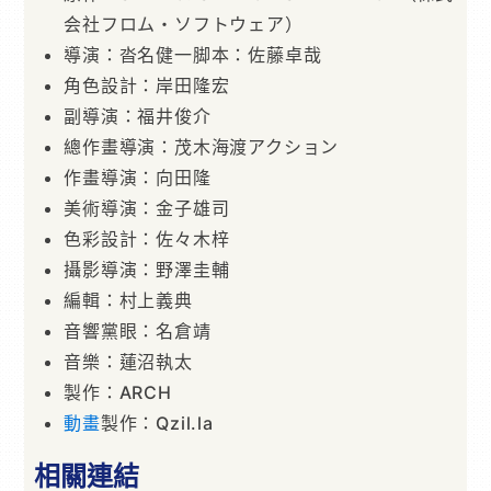
会社フロム・ソフトウェア）
導演：沓名健一脚本：佐藤卓哉
角色設計：岸田隆宏
副導演：福井俊介
總作畫導演：茂木海渡アクション
作畫導演：向田隆
美術導演：金子雄司
色彩設計：佐々木梓
攝影導演：野澤圭輔
編輯：村上義典
音響黨眼：名倉靖
音樂：蓮沼執太
製作：ARCH
動畫
製作：Qzil.la
相關連結