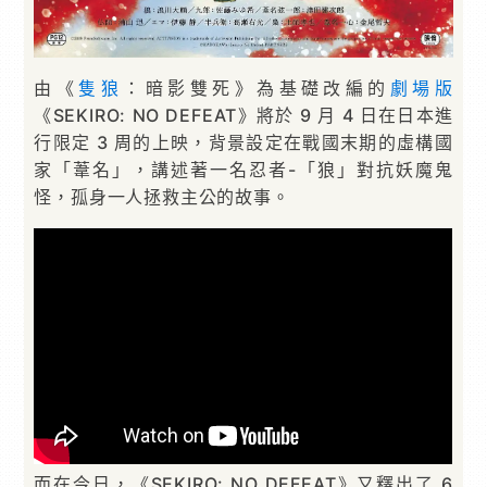
由《
隻狼
：暗影雙死》為基礎改編的
劇場版
《SEKIRO: NO DEFEAT》將於 9 月 4 日在日本進
行限定 3 周的上映，背景設定在戰國末期的虛構國
家「葦名」，講述著一名忍者-「狼」對抗妖魔鬼
怪，孤身一人拯救主公的故事。
而在今日，《SEKIRO: NO DEFEAT》又釋出了 6