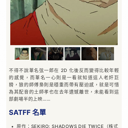
不得不說葦名弦一郎在 2D 化後反而變得比較年輕
的感覺，而葦名一心則是一看就知道這人老奸巨
猾，狼的師傅梟則是穩重而帶有壓迫感，就是可惜
為其配音的土師孝也在去年遺憾離世，未能看到這
部劇場半的上映……
SATFF 名單
原作：SEKIRO: SHADOWS DIE TWICE（株式