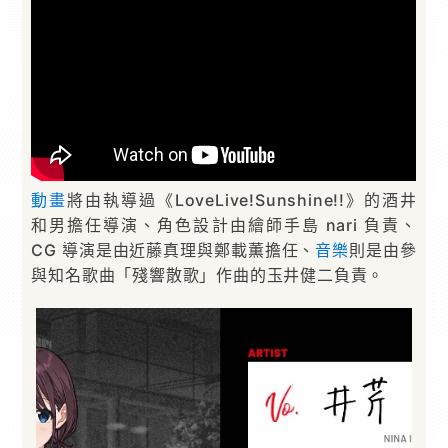
動畫
將由執導過《LoveLive!Sunshine!!》的酒井
和男擔任導演、角色設計由繪師手島 nari 負責、
CG 導演是由近藤真理與鄭載薫擔任、
音樂
則是由參
與知名歌曲「殘響散歌」作曲的玉井健二負責。