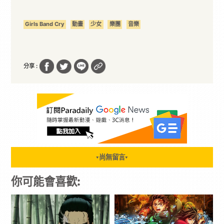
Girls Band Cry
動畫
少女
樂團
音樂
分享 :
尚無留言
▼
▼
你可能會喜歡: