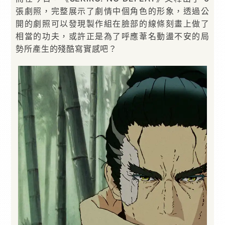
張劇照，完整展示了劇情中個角色的形象，透過公
開的劇照可以發現製作組在臉部的線條刻畫上做了
相當的功夫，或許正是為了呼應葦名動盪不安的局
勢所產生的殘酷寫實感吧？