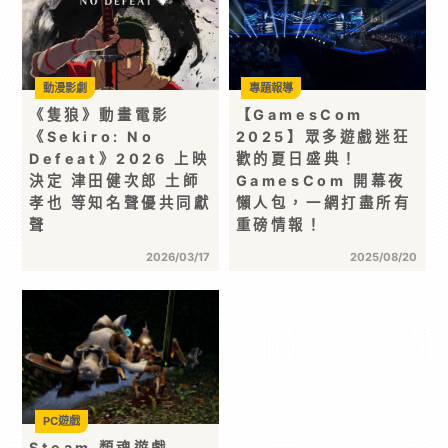
動漫影劇
專題報導
《隻狼》動畫電影
【GamesCom
《Sekiro: No
2025】眾多遊戲迷狂
Defeat》2026 上映
歡的夏日盛典！
決定 津田健次郎 土師
GamesCom 開幕夜
孝也 等知名聲優共同獻
懶人包，一網打盡所有
聲
重磅情報！
2026/03/17
2025/08/20
PC遊戲
Steam 類魂遊戲