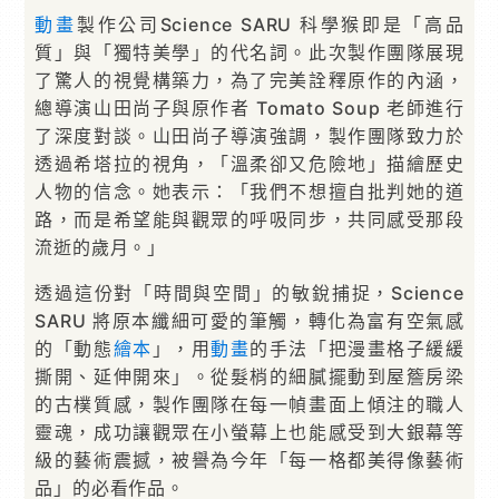
動畫
製作公司Science SARU 科學猴即是「高品
質」與「獨特美學」的代名詞。此次製作團隊展現
了驚人的視覺構築力，為了完美詮釋原作的內涵，
總導演山田尚子與原作者 Tomato Soup 老師進行
了深度對談。山田尚子導演強調，製作團隊致力於
透過希塔拉的視角，「溫柔卻又危險地」描繪歷史
人物的信念。她表示：「我們不想擅自批判她的道
路，而是希望能與觀眾的呼吸同步，共同感受那段
流逝的歲月。」
透過這份對「時間與空間」的敏銳捕捉，Science
SARU 將原本纖細可愛的筆觸，轉化為富有空氣感
的「動態
繪本
」，用
動畫
的手法「把漫畫格子緩緩
撕開、延伸開來」。從髮梢的細膩擺動到屋簷房梁
的古樸質感，製作團隊在每一幀畫面上傾注的職人
靈魂，成功讓觀眾在小螢幕上也能感受到大銀幕等
級的藝術震撼，被譽為今年「每一格都美得像藝術
品」的必看作品。