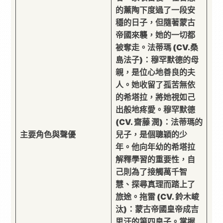
的薰陶下度過了一段安
穩的日子，但隨著蒙古
帝國來襲，她的一切都
被奪走。
法蒂瑪 (CV.桑
島法子)：
穆罕默德的母
親，是位心地善良的夫
人。她收留了孤苦無依
的希塔拉，將她視如己
出般地疼愛。
穆罕默德
(CV. 齋藤 潤)：
法蒂瑪的
主要角色與聲優
兒子，是個聰穎的少
年。他向年幼的希塔拉
解釋學習的重要性，自
己則為了接觸萬千智
慧、探尋真理而踏上了
旅途。
拖雷 (CV. 鈴木崚
汰)：
蒙古帝國皇帝成吉
思汗的第四皇子。掌握