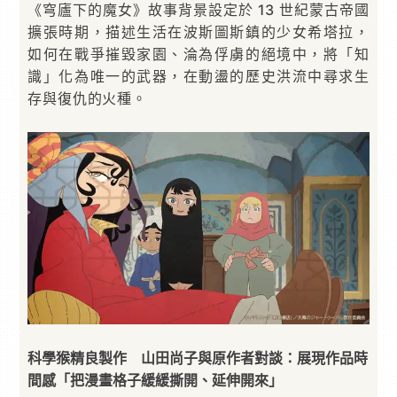
《穹廬下的魔女》故事背景設定於 13 世紀蒙古帝國
擴張時期，描述生活在波斯圖斯鎮的少女希塔拉，
如何在戰爭摧毀家園、淪為俘虜的絕境中，將「知
識」化為唯一的武器，在動盪的歷史洪流中尋求生
存與復仇的火種。
科學猴精良製作　山田尚子與原作者對談：展現作品時
間感「把漫畫格子緩緩撕開、延伸開來」