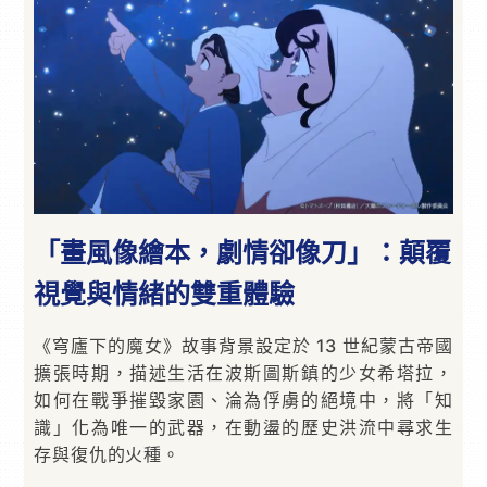
「畫風像繪本，劇情卻像刀」：顛覆
視覺與情緒的雙重體驗
《穹廬下的魔女》故事背景設定於 13 世紀蒙古帝國
擴張時期，描述生活在波斯圖斯鎮的少女希塔拉，
如何在戰爭摧毀家園、淪為俘虜的絕境中，將「知
識」化為唯一的武器，在動盪的歷史洪流中尋求生
存與復仇的火種。