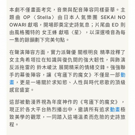
本劇不僅畫面考究，音樂與配音陣容同樣豪華。主
題曲 OP〈Stella〉由日本人氣樂團 SEKAI NO
OWARI 獻唱，開場即奠定史詩氣息；片尾曲 ED 則
由風格獨特的 女王蜂 獻唱〈星〉，以深邃嗓音為每
一集的餘韻劃下完美句點。
在聲演陣容方面，實力派聲優 關根明良 精準詮釋了
女主角希塔拉在知識與復仇間的強大韌性，與飾演
反派拖雷的 鈴木崚汰 展開精采的情緒交鋒。強強聯
手的幕後陣容，讓《穹廬下的魔女》不僅是一部
動
畫
，更是一場關於求知慾、人性與時代悲歌的頂級
感官盛宴。
這部被動漫界視為年度神作的《穹廬下的魔女》，
現正於各大平台熱烈播出中，邀請所有追求
動畫
極
致美學的觀眾，一同踏入這場溫柔而危險的史詩旅
程。