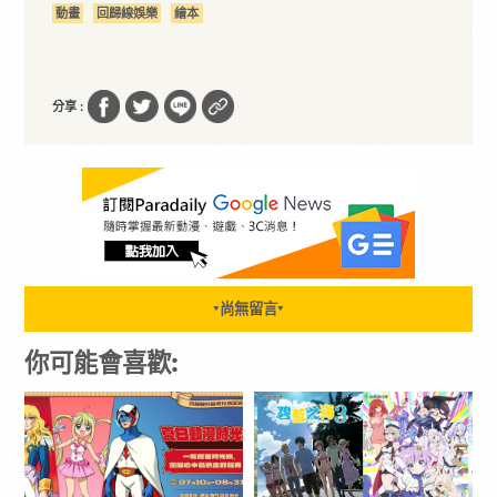
動畫
回歸線娛樂
繪本
分享 :
尚無留言
▼
▼
你可能會喜歡: