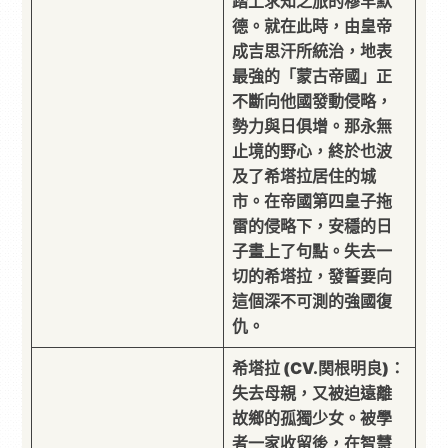
踏上求知之旅的穆罕默
德。就在此時，由皇帝
成吉思汗所統治，地表
最強的「蒙古帝國」正
不斷向他國發動侵略，
勢力與日俱增。那永無
止境的野心，終於也波
及了希塔拉居住的城
市。在帝國第四皇子拖
雷的侵略下，安穩的日
子畫上了句點。失去一
切的希塔拉，發誓要向
這個深不可測的強國復
仇。
希塔拉 (CV.関根明良)：
失去母親，又被迫遠離
故鄉的孤獨少女。被學
者一家收留後，在智慧