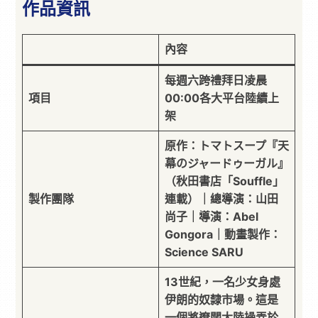
作品資訊
內容
每週六跨禮拜日凌晨
項目
00:00各大平台陸續上
架
原作：トマトスープ『天
幕のジャードゥーガル』
（秋田書店「Souffle」
製作團隊
連載）｜總導演：山田
尚子｜導演：Abel
Gongora｜動畫製作：
Science SARU
13世紀，一名少女身處
伊朗的奴隸市場。這是
一個將遼闊大陸操弄於