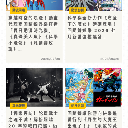
動漫周邊
動漫影劇
穿越時空的浪漫！動畫
科學猴全新力作《穹廬
代理商回歸線娛樂打造
下的魔女》磅礡登場！
「夏日動漫時光機」
回歸線娛樂 2026 七
《真珠美人魚》《科學
月新番強檔連發…
小飛俠》《凡爾賽玫
瑰》…
2026/07/09
2026/06/26
專題報導
動漫影劇
【獨家專訪】陀螺戰士
回歸線讓你游向快樂追
之魂不滅！解析超越
番行列《野生的大魔王
20 年的戰鬥陀螺，仍
出現了！》《永遠的黃