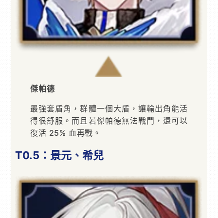
傑帕德
最強套盾角，群體一個大盾，讓輸出角能活
得很舒服。而且若傑帕德無法戰鬥，還可以
復活 25% 血再戰。
T0.5：景元、希兒