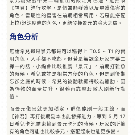
景元為遊戲中第二輪推出的限定角色池，能招喚
【神君】進行攻擊，是個兼顧群體以及單體傷害的
角色。雷屬性的傷害在前期相當萬用，若是能搭配
上拉/退速度條的角色，更能發揮景元的強大之處。
角色分析
無論希兒還是景元都是可以稱得上 T0.5 ~ T1 的實
用角色，入手都不吃虧。但若是無課金玩家需要二
擇一的話，小編會比較推薦「景元」。前期打雜魚
的時候，希兒或許是相當方便的角色，但是到後期
忘卻之庭的時候，希兒的被動就顯得較為雞肋，因
為怪物的血量提升，很難再靠擊殺敵人刷新行動
值。
而景元傷害就更加穩定，群傷能刷一般主線，而
【神君】再打後期副本也能發揮能力，等到 5 月 17
日希兒卡池結束輪到景元卡池的時候，玩家的所擁
有的角色可能也比較多元，搭配起來也能更多變。