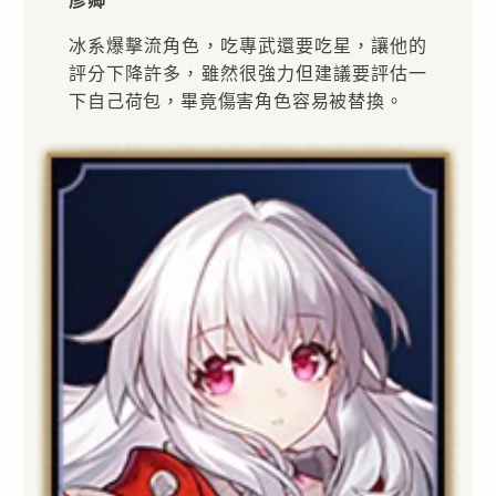
彥卿
冰系爆擊流角色，吃專武還要吃星，讓他的
評分下降許多，雖然很強力但建議要評估一
下自己荷包，畢竟傷害角色容易被替換。