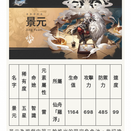
元
稀
名
命
素
生命
攻擊
防禦
速
有
所屬
字
途
屬
值
力
力
度
度
性
仙舟
景
五
智
雷
「羅
1164
698
485
99
元
星
識
浮」