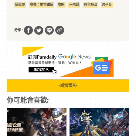
回合制
崩壞：星穹鐵道
攻略
米哈遊
角色扮演
跨平台
分享 :
尚無留言
▼
▼
你可能會喜歡: