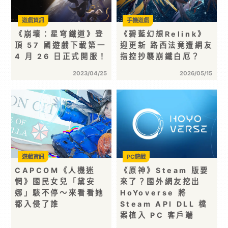
遊戲資訊
手機遊戲
《崩壞：星穹鐵道》登
《碧藍幻想Relink》
頂 57 國遊戲下載第一
迎更新 路西法竟遭網友
4 月 26 日正式開服！
指控抄襲崩鐵白厄？
2023/04/25
2026/05/15
遊戲資訊
PC遊戲
CAPCOM《人機迷
《原神》Steam 版要
惘》國民女兒「黛安
來了？國外網友挖出
娜」駭不停～來看看她
HoYoverse 將
都入侵了誰
Steam API DLL 檔
案植入 PC 客戶端