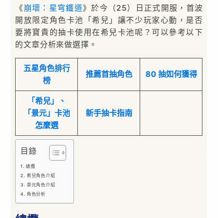
《
崩壞：星穹鐵道
》於今（25）日正式開服，首波
開放限定角色卡池「希兒」讓不少玩家心動，是否
要將寶貴的抽卡使用在希兒卡池呢？可以參考以下
的文章分析來做選擇。
五星角色排行
推薦首抽角色
80 抽如何獲得
榜
「希兒」、
「景元」卡池
新手抽卡指南
怎麼選
目錄
總攬
希兒角色介紹
景元角色介紹
角色分析