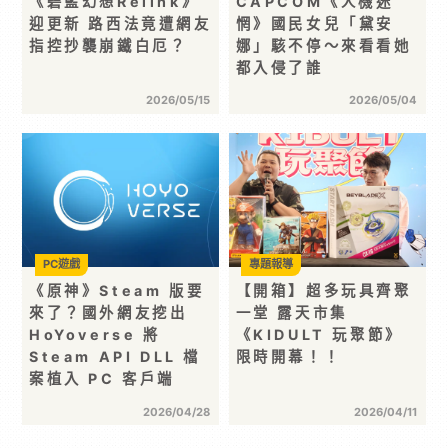
《碧藍幻想Relink》
CAPCOM《人機迷
迎更新 路西法竟遭網友
惘》國民女兒「黛安
指控抄襲崩鐵白厄？
娜」駭不停～來看看她
都入侵了誰
2026/05/15
2026/05/04
PC遊戲
專題報導
《原神》Steam 版要
【開箱】超多玩具齊聚
來了？國外網友挖出
一堂 露天市集
HoYoverse 將
《KIDULT 玩聚節》
Steam API DLL 檔
限時開幕！！
案植入 PC 客戶端
2026/04/28
2026/04/11