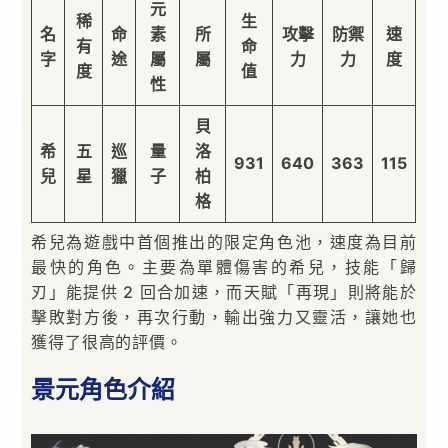
元
稀
生
名
命
素
所
攻擊
防禦
速
有
命
字
途
屬
屬
力
力
度
度
值
性
貝
希
五
巡
量
洛
931
640
363
115
兒
星
獵
子
柏
格
希兒為遊戲中首個推出的限定角色池，速度為目前
最快的角色。主要為單體傷害的希兒，技能「歸
刃」能提供 2 回合加速，而天賦「再現」則將能於
擊敗對方後，再次行動，輸出強力又靈活，讓她也
獲得了很高的評價。
景元角色介紹