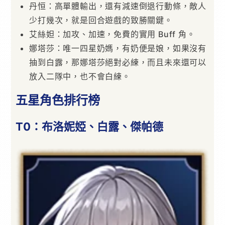
丹恒：高單體輸出，還有減速倒退行動條，敵人
少打幾次，就是回合遊戲的致勝關鍵。
艾絲妲：加攻、加速，免費的實用 Buff 角。
娜塔莎：唯一四星奶媽，有奶便是娘，如果沒有
抽到白露，那娜塔莎絕對必練，而且未來還可以
放入二隊中，也不會白練。
五星角色排行榜
T0：布洛妮婭、白露、傑帕德