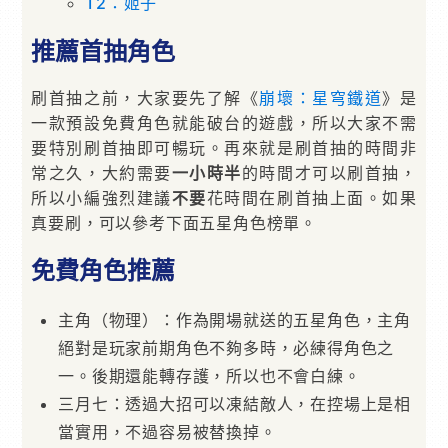
T2：姬子
推薦首抽角色
刷首抽之前，大家要先了解《
崩壞：星穹鐵道
》是
一款預設免費角色就能破台的遊戲，所以大家不需
要特別刷首抽即可暢玩。再來就是刷首抽的時間非
常之久，大約需要
一小時半
的時間才可以刷首抽，
所以小編強烈建議
不要
花時間在刷首抽上面。如果
真要刷，可以參考下面五星角色榜單。
免費角色推薦
主角（物理）：作為開場就送的五星角色，主角
絕對是玩家前期角色不夠多時，必練得角色之
一。後期還能轉存護，所以也不會白練。
三月七：透過大招可以凍結敵人，在控場上是相
當實用，不過容易被替換掉。