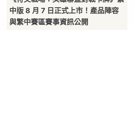
中版 8 月 7 日正式上市！產品陣容
與繁中賽區賽事資訊公開
By
PARA新聞
2026/08/07
由 Riot Games（拳頭遊戲）開發、GLORIOUS
SOUL 發行的《
英雄聯盟
》IP 衍生集換式對戰
卡牌
遊戲
（TCG）《符文戰場：英雄聯盟對戰卡牌》，
正式於 2026 年 8 月 7 日火熱上市。
延續英雄聯盟宇宙，打造風貌多元的
沉浸式戰場
《符文戰場》深度取材自龐大的《
英雄聯盟
》宇
宙，從精緻的卡面繪製、還原度極高的技能設計，