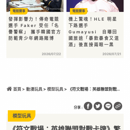
電競賽事
電競賽事
發揮影響力！傳奇電競
機上驚魂！HLE 明星
選手 Faker 受任「名
下路選手
譽警察」 攜手韓國官方
Gumayusi 自曝回
防範青少年網路賭博
國旅途「暴飲暴食又混
酒」後直接兩眼一黑
2026/07/22
2026/07/21
首頁 >
動漫玩具
>
模型玩具
> 《符文戰場：英雄聯盟對戰卡
牌》繁中版 8 月 7 日正式上市！產品陣容與繁中賽區
賽事資訊公開
分享 :
模型玩具
《符文戰場：英雄聯盟對戰卡牌》繁