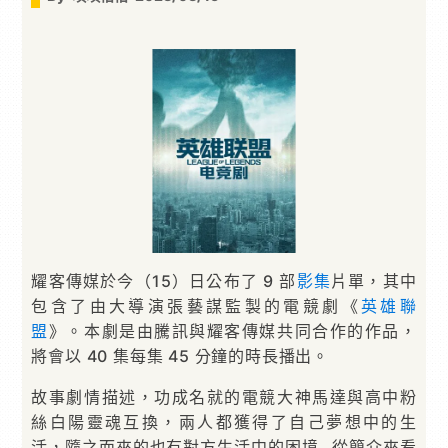
耀客傳媒於今（15）日公布了 9 部
影集
片單，其中
包含了由大導演張藝謀監製的電競劇《
英雄聯
盟
》。本劇是由騰訊與耀客傳媒共同合作的作品，
將會以 40 集每集 45 分鐘的時長播出。
故事劇情描述，功成名就的電競大神馬達與高中粉
絲白陽靈魂互換，兩人都獲得了自己夢想中的生
活，隨之而來的也有對方生活中的困境…從簡介來看