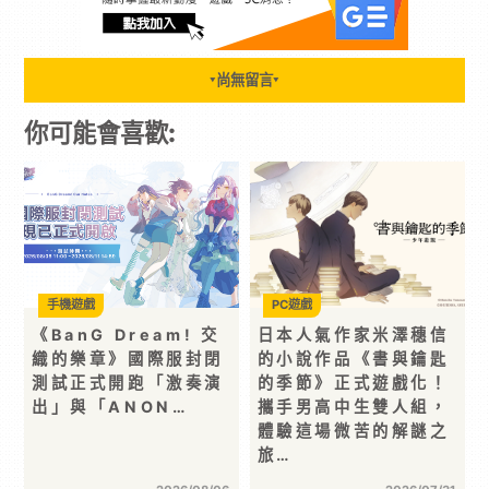
尚無留言
▼
▼
你可能會喜歡:
手機遊戲
PC遊戲
《BanG Dream! 交
日本人氣作家米澤穗信
織的樂章》國際服封閉
的小說作品《書與鑰匙
測試正式開跑「激奏演
的季節》正式遊戲化！
出」與「ANON…
攜手男高中生雙人組，
體驗這場微苦的解謎之
旅…