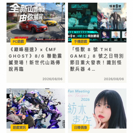
PC遊戲
手機遊戲
《巔峰極速》x《MF
「怪獸 8 號 THE
GHOST》8/6 聯動震
GAME」8 號之日特別
撼登場！新世代山路傳
節目重大發表！識別怪
說再臨
獸兵器 4…
2026/08/06
2026/08/06
遊戲資訊
日韓偶像