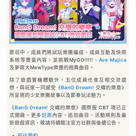
節目中，成員們將試玩樂團編成、成員互動及快照
系統等豐富內容，並挑戰MyGO!!!!!、
Ave Mujica
及夢限大MewType樂團的經典曲目。
除了遊戲實機體驗外，五位成員也會互相交流感
想，與玩家一同感受《
BanG Dream!
交織的樂章》
所呈現的少女樂團故事以及節奏玩法魅力。
《
BanG Dream!
交織的樂章》國際服 CBT 現已正
式開啟。更多
封測
內容、追加曲目、活動規則及最
新遊戲資訊，敬請持續關注官方社群與後續公告。
前往預約