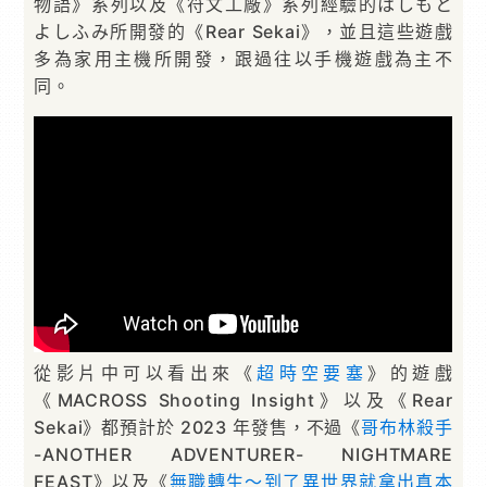
物語》系列以及《符文工廠》系列經驗的はしもと
よしふみ所開發的《Rear Sekai》，並且這些遊戲
多為家用主機所開發，跟過往以手機遊戲為主不
同。
從影片中可以看出來《
超時空要塞
》的遊戲
《MACROSS Shooting Insight》以及《Rear
Sekai》都預計於 2023 年發售，不過《
哥布林殺手
-ANOTHER ADVENTURER- NIGHTMARE
FEAST》以及《
無職轉生～到了異世界就拿出真本