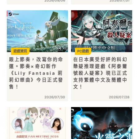
2026/08/06
2026/07/31
遊戲資訊
PC遊戲
跟上節奏，改寫你的命
在日本廣受好評的科幻
運。節奏×奇幻新作
懸疑推理遊戲《阿泰爾
《Lily Fantasia 莉
號殺人疑案》現已正式
莉幻想曲》今日正式發
支持繁體中文及簡體中
售！
文！
2026/07/30
2026/07/28