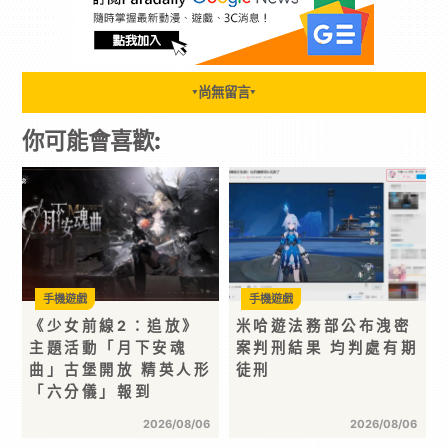
尚無留言
▼
▼
你可能會喜歡:
手機遊戲
手機遊戲
《少女前線2：追放》
米哈遊法務部公布洩密
主題活動「月下安魂
案判刑結果 均判處有期
曲」古堡開放 精英人形
徒刑
「六分儀」報到
2026/08/06
2026/08/06