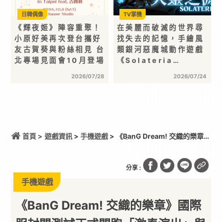
日韓偶像
TV掌機
《輝夜姬》陣容重聚！
在美麗而破滅的世界尋
小原好美再次登台攜好
找失去的記憶，手繪風
友古賀葵與粉絲相見 台
類銀河惡魔城動作遊戲
北專場見面會10月登場
《Solateria…
2026/07/28
2026/07/24
首頁 >
遊戲資訊
>
手機遊戲
> 《BanG Dream! 交織的樂章》
國際服封閉測試正式開跑「激奏演出」與「ANON
TOKYO」開放體驗，店員招募衝刺活動及特別節目同
步展開
分享 :
手機遊戲
《BanG Dream! 交織的樂章》國際