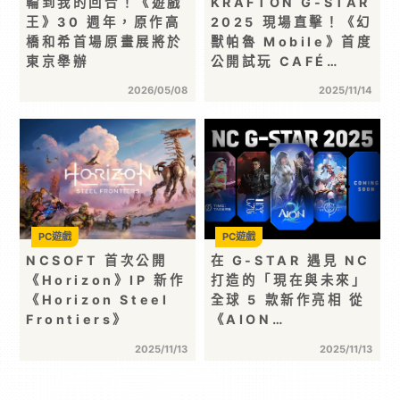
輪到我的回合！《遊戲
KRAFTON G-STAR
王》30 週年，原作高
2025 現場直擊！《幻
橋和希首場原畫展將於
獸帕魯 Mobile》首度
東京舉辦
公開試玩 CAFÉ…
2026/05/08
2025/11/14
PC遊戲
PC遊戲
NCSOFT 首次公開
在 G-STAR 遇見 NC
《Horizon》IP 新作
打造的「現在與未來」
《Horizon Steel
全球 5 款新作亮相 從
Frontiers》
《AION…
2025/11/13
2025/11/13