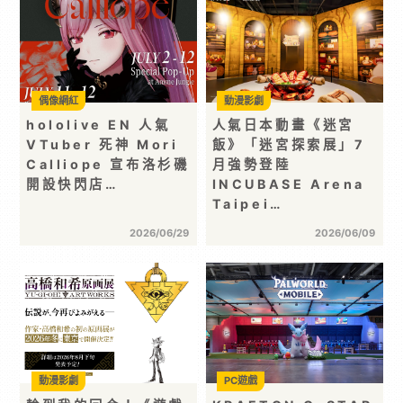
偶像網紅
動漫影劇
hololive EN 人氣
人氣日本動畫《迷宮
VTuber 死神 Mori
飯》「迷宮探索展」7
Calliope 宣布洛杉磯
月強勢登陸
開設快閃店…
INCUBASE Arena
Taipei…
2026/06/29
2026/06/09
動漫影劇
PC遊戲