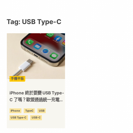
戲
Tag: USB Type-C
｜
動
漫
二
手機平板
次
iPhone 終於要變 USB Type-
C 了嗎？歐盟通過統一充電法
案！
元
iPhone
TypeC
USB
USB Type-C
USB-C
｜