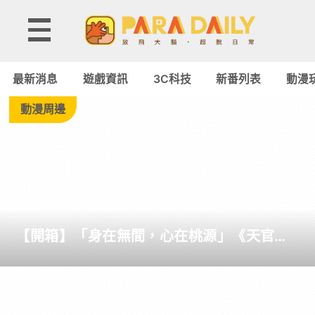
Tag:
USB
最新消息
遊戲資訊
3C科技
新番列表
動漫
Type-
動漫周邊
C
-
Paradaily
【開箱】「身在無間，心在桃源」《天官賜
-
福》快閃店進駐 DREAM PLAZA！絕美紅楓
造景、百款台灣首發限定周邊登場
遊