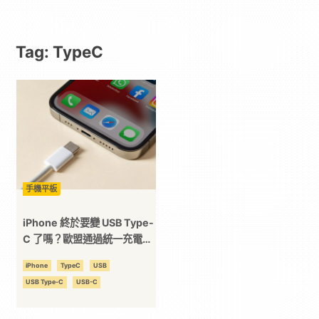
動
Tag: TypeC
漫
二
次
元
手機平板
｜
iPhone 終於要變 USB Type-
C 了嗎？歐盟通過統一充電法
案！
3C
iPhone
TypeC
USB
USB Type-C
USB-C
科