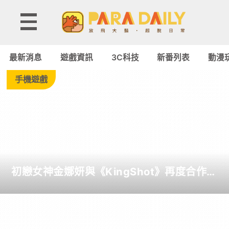
Tag:
TypeC
最新消息
遊戲資訊
3C科技
新番列表
動漫
-
手機遊戲
Paradaily
-
遊
初戀女神金娜妍與《KingShot》再度合作！
戲
攜手焦糖楓、柒息地推出「國王燒烤節」活
動
｜