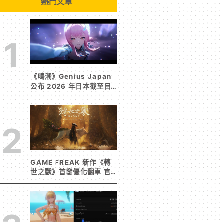
熱門文章
1
《鳴潮》Genius Japan
公布 2026 年日本截至目
前為止人氣歌單《遠航星的
告別》&《自無垠處歸航之
星》入榜
2
GAME FREAK 新作《轉
世之獸》首發優化翻車 官
方急發聲明承諾提供大量更
新彌補