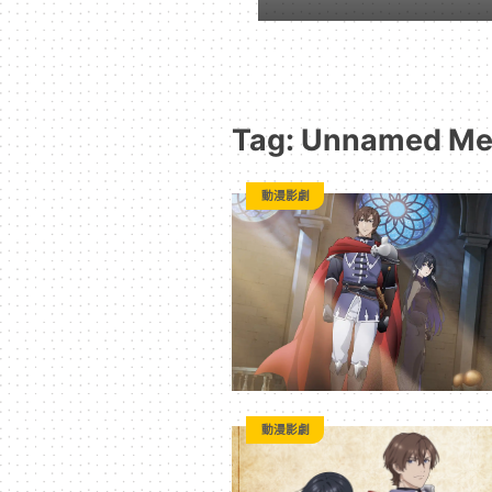
｜
動
Tag: Unnamed M
漫
動漫影劇
二
次
元
｜
動漫影劇
3C