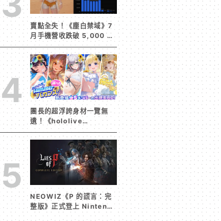
3
賣點全失！《塵白禁域》7
月手機營收跌破 5,000 美
元 停服整改後玩家大量流
失
4
團長的超浮誇身材一覽無
遺！《hololive
Dreams》首波夏日活動今
日開跑 白銀諾艾爾等 5
位人氣成員泳裝卡池同步解
5
鎖
NEOWIZ《P 的謊言：完
整版》正式登上 Nintendo
Switch 2 收錄遊戲本篇與