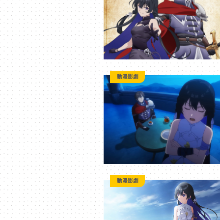
科
技
全
動漫影劇
方
位
資
動漫影劇
訊
平