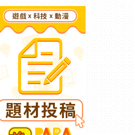
DLC《P 的謊言：序曲》完
整體驗克拉特城（Krat）
沒落前後的壯闊篇章