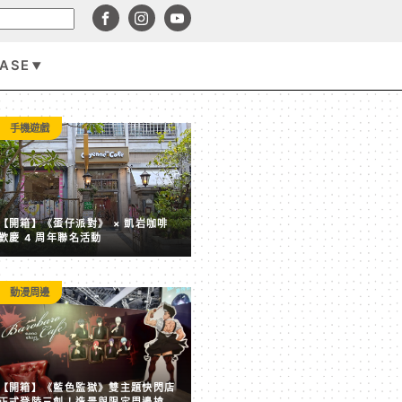
BASE
遊戲資訊
手機遊戲
【開箱】《蛋仔派對》 × 凱岩咖啡
歡慶 4 周年聯名活動
動漫周邊
《俠盜獵車手 6》加長版預告 8 月 27 日登場 罕見由 Netfl
【開箱】《藍色監獄》雙主題快閃店
獨佔首播 6 小時
正式登陸三創！造景與限定周邊搶先