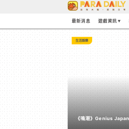
Tag:
Starlink
最新消息
遊戲資訊
-
生活娛樂
Paradaily
-
遊
戲
《鳴潮》Genius Ja
｜
《遠航星的告別》&《自