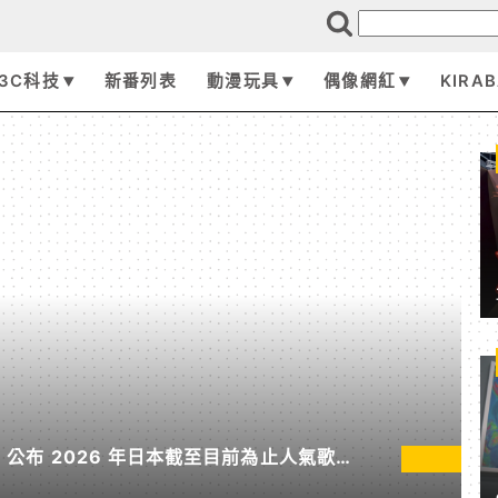
3C科技
新番列表
動漫玩具
偶像網紅
KIRA
pan 公布 2026 年日本截至目前為止人氣歌單
無垠處歸航之星》入榜