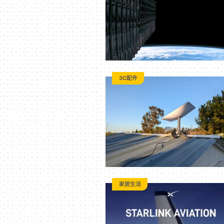
技
全
方
3C配件
位
資
訊
家居生活
平
台