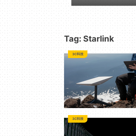
動
漫
Tag: Starlink
二
3C科技
次
元
｜
3C
3C科技
科