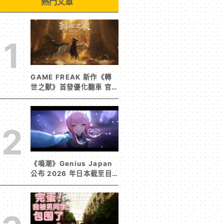
熱門文章
1
GAME FREAK 新作《轉
世之獸》首發優化翻車 官
方急發聲明承諾提供大量更
新彌補
2
《鳴潮》Genius Japan
公布 2026 年日本截至目
前為止人氣歌單《遠航星的
告別》&《自無垠處歸航之
星》入榜