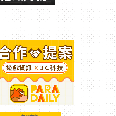
擬歌姬激盪出的全新火花