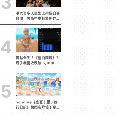
3
湊六百多人民幣上架費自導
自演！男高中生抽象神作
《完蛋！我被男同學包圍
了》突然爆紅
4
賣點全失！《塵白禁域》7
月手機營收跌破 5,000 美
元 停服整改後玩家大量流
失
5
hololive《盛夏｜墾丁旅
行日記》快閃店登場！夏日
風情限定周邊首度公開