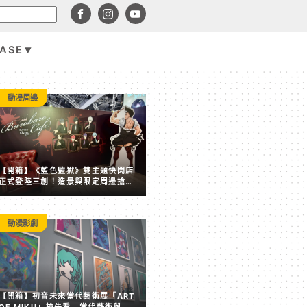
BASE
遊戲資訊
動漫周邊
【開箱】《藍色監獄》雙主題快閃店
正式登陸三創！造景與限定周邊搶先
看
動漫影劇
賣點全失！《塵白禁域》7 月手機營收跌破 5,000 美元 
【開箱】初音未來當代藝術展「ART
後玩家大量流失
OF MIKU」搶先看 當代藝術與虛