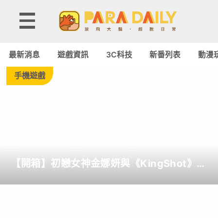
Tag:
Odyssey
最新消息
遊戲資訊
3C科技
新番列表
動漫
-
手機遊戲
Paradaily
-
遊
【開箱】初戀女神金娜妍與《KingShot》再
戲
度合作！攜手焦糖楓、柒息地推出「國王燒
烤節」活動
｜