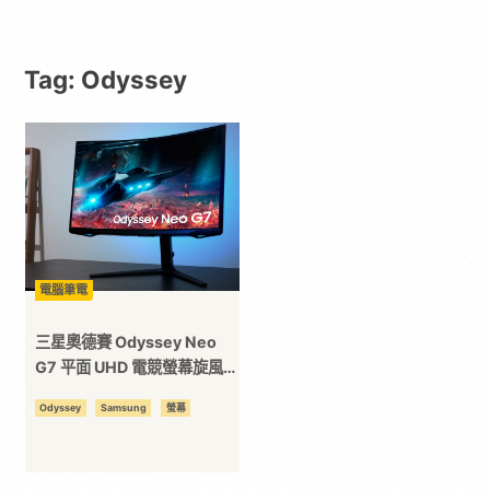
動
Tag: Odyssey
漫
二
次
元
電腦筆電
｜
三星奧德賽 Odyssey Neo
G7 平面 UHD 電競螢幕旋風登
場！
3C
Odyssey
Samsung
螢幕
科