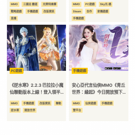
息預告 宣布最新強檔內容～
·遇》登場
MMO
三國志 霸道
光榮特庫摩
MMO
PC遊戲
Sky光·遇
「粽葉藏玄機，攏「粽」送厚
戰略遊戲
手機遊戲
改版資訊
Steam
合作
家機遊戲
禮！」全服好禮大方送～
直播
手機遊戲
PC遊戲
手機遊戲
《逆水寒》2.2.3 巴拉拉小魔
安心亞代言仙俠MMO《青丘
仙聯動版本上線！登入領半價
世界：緣起》今日開放預下載
券、滑板技能
5月28日全平台公測
MMO
手機遊戲
改版資訊
聯動
MMO
仙俠遊戲
手機遊戲
逆水寒
開放世界
雙平台