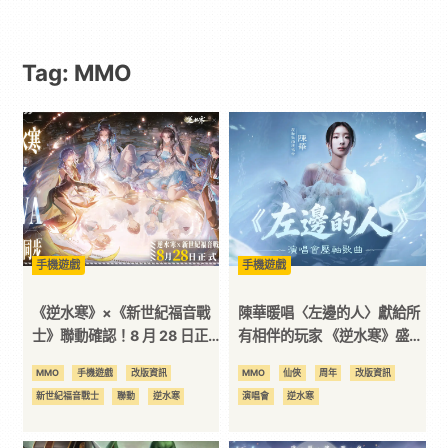
動
Tag: MMO
漫
二
次
元
手機遊戲
手機遊戲
｜
《逆水寒》×《新世紀福音戰
陳華暖唱〈左邊的人〉獻給所
士》聯動確認！8 月 28 日正
有相伴的玩家 《逆水寒》盛夏
式上線
演唱會壓軸曲及節目表揭曉
3C
MMO
手機遊戲
改版資訊
MMO
仙俠
周年
改版資訊
新世紀福音戰士
聯動
逆水寒
演唱會
逆水寒
科