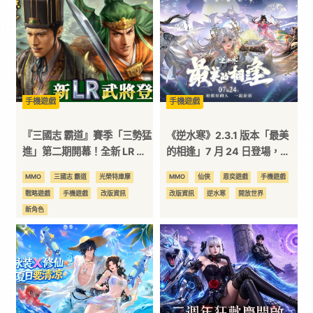
技
全
方
手機遊戲
手機遊戲
『三國志 霸道』賽季「三勢猛
《逆水寒》2.3.1 版本「最美
位
進」第二期開幕！全新 LR 武
的相逢」7 月 24 日登場，盛
將「馬良」、「關平」於7月
夏心願季、全新海洋開放世界
MMO
三國志 霸道
光榮特庫摩
MMO
仙俠
恩奕遊戲
手機遊戲
資
更新登場
【瀾都】、跨界聯動同步公開
戰略遊戲
手機遊戲
改版資訊
改版資訊
逆水寒
開放世界
新角色
訊
平
台