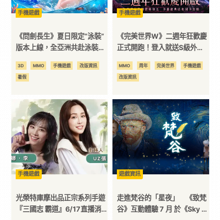
手機遊戲
手機遊戲
《問劍長生》夏日限定“泳裝”
《完美世界W》二週年狂歡慶
版本上線，全亞洲共赴泳裝仙
正式開跑！登入就送S級外
池派對
觀、3888金元寶道具、大月
3D
MMO
手機遊戲
改版資訊
MMO
周年
完美世界
手機遊戲
卡等海量資源
暑假
改版資訊
手機遊戲
遊戲資訊
光榮特庫摩出品正宗系列手遊
走進梵谷的「星夜」 《致梵
『三國志 霸道』6/17直播消
谷》互動體驗 7 月 於《Sky 光