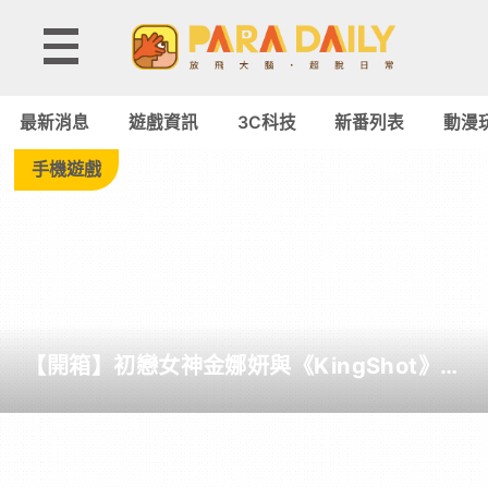
Tag:
MMO
最新消息
遊戲資訊
3C科技
新番列表
動漫
-
手機遊戲
Paradaily
-
遊
【開箱】初戀女神金娜妍與《KingShot》再
戲
度合作！攜手焦糖楓、柒息地推出「國王燒
烤節」活動
｜