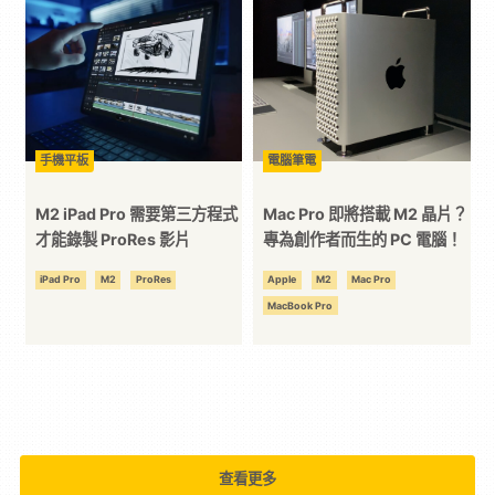
技
全
方
手機平板
電腦筆電
M2 iPad Pro 需要第三方程式
Mac Pro 即將搭載 M2 晶片？
位
才能錄製 ProRes 影片
專為創作者而生的 PC 電腦！
iPad Pro
M2
ProRes
Apple
M2
Mac Pro
資
MacBook Pro
訊
平
台
查看更多