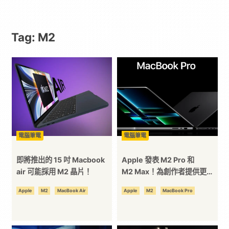
動
Tag: M2
漫
二
次
元
電腦筆電
電腦筆電
｜
即將推出的 15 吋 Macbook
Apple 發表 M2 Pro 和
air 可能採用 M2 晶片！
M2 Max！為創作者提供更強
勁的表現！
3C
Apple
M2
MacBook Air
Apple
M2
MacBook Pro
科