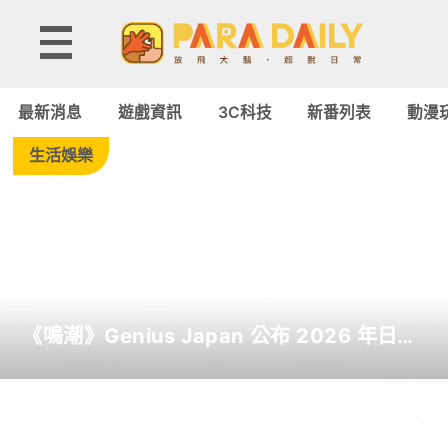
Tag:
M2
最新消息
遊戲資訊
3C科技
新番列表
動漫
-
生活娛樂
Paradaily
-
遊
《鳴潮》Genius Japan 公布 2026 年日本
戲
截至目前為止人氣歌單《遠航星的告別》
&《自無垠處歸航之星》入榜
｜