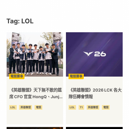
動
Tag: LOL
漫
二
次
元
電競賽事
電競賽事
｜
《英雄聯盟》天下無不散的筵
《英雄聯盟》2026 LCK 各大
席 CFO 官宣 HongQ、Junjia
隊伍轉會情報
離開飛牡蠣
3C
LOL
英雄聯盟
電競
LOL
T1
英雄聯盟
電競
科