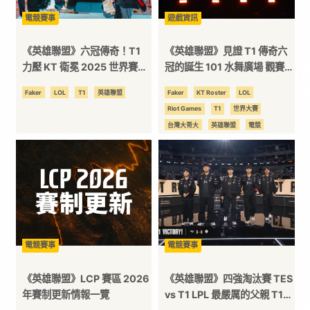
電競賽事
遊戲資訊
《英雄聯盟》六冠傳奇！T1
《英雄聯盟》見證 T1 傳奇六
力壓 KT 衛冕 2025 世界賽冠
冠的誕生 101 水舞廣場 觀賽派
軍 完成三連霸之夢 電信大戰
對賽後回顧
Faker
LOL
T1
英雄聯盟
Faker
KT Roster
LOL
賽後回顧
Riot Games
T1
世界大賽
台灣大哥大
英雄聯盟
電競
電競賽事
電競賽事
《英雄聯盟》LCP 賽區 2026
《英雄聯盟》四強淘汰賽 TES
年賽制更新情報一覽
vs T1 LPL 最嚴厲的父親 T1