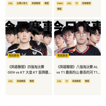
無情輾壓 TES 連續四年挺進
LOL
台灣大哥大
英雄聯盟
電競
Faker
LOL
T1
英雄聯盟
決賽
電競
電競賽事
電競賽事
《英雄聯盟》四強淘汰賽
《英雄聯盟》八強淘汰賽 AL
GEN vs KT 大皇 KT 扳倒最強
vs T1 最高的山 最長的河 T1
王者 GEN 止步四強 遺憾出局
力克 AL 強勢通往四強
LOL
英雄聯盟
電競
LOL
T1
英雄聯盟
電競