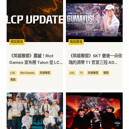
技
全
方
電競賽事
電競賽事
《英雄聯盟》震撼！Riot
《英雄聯盟》SKT 最後一朵玫
位
Games 宣布將 Talon 從 LCP
瑰的凋零 T1 官宣三冠 AD
除名
Gumayusi 離隊
LOL
Riot Games
英雄聯盟
LOL
T1
英雄聯盟
電競
資
電競
訊
平
台