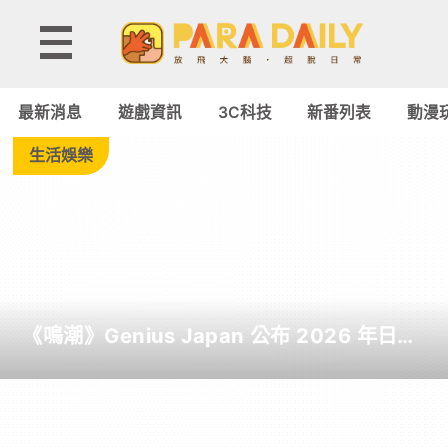
Tag:
LOL
最新消息
遊戲資訊
3C科技
新番列表
動漫
-
生活娛樂
Paradaily
-
遊
《鳴潮》Genius Japan 公布 2026 年日本
戲
截至目前為止人氣歌單《遠航星的告別》
&《自無垠處歸航之星》入榜
｜