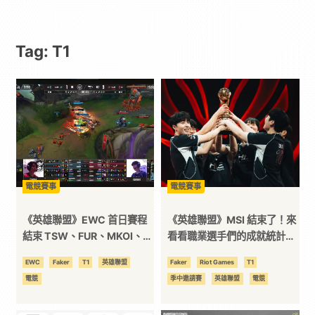
動
Tag: T1
漫
二
次
元
電競賽事
電競賽事
｜
《英雄聯盟》EWC 首日賽程
《英雄聯盟》MSI 結束了！來
結束 TSW、FUR、MKOI、
看看職業選手們的成就統計&
LYON落地成盒 HLE 19分鐘血
歷史地位排名變動吧！
3C
EWC
Faker
T1
英雄聯盟
Faker
Riot Games
T1
虐ML
電競
季中邀請賽
英雄聯盟
電競
科