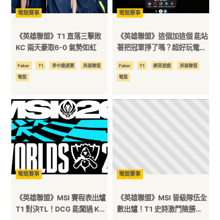
電競賽事
電競賽事
《英雄聯盟》T1 直落三擊敗
《英雄聯盟》這個加這個 能站
KC 兩天豪取6-0 氣勢如虹
著把冠軍掙了嗎？超好玩電競
經理網頁遊戲 LOLdle 自由搭
Faker
T1
季中邀請賽
英雄聯盟
Faker
T1
網頁遊戲
英雄聯盟
配選手挑戰世界冠軍！
電競
電競
電競賽事
電競賽事
《英雄聯盟》MSI 賽程表出爐
《英雄聯盟》MSI 晉級隊伍全
T1 對決TL！DCG 能闖過 KC
數出爐！T1 史詩激鬥險勝