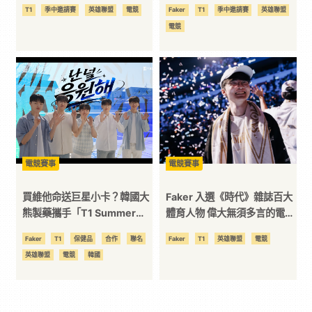
這關嗎？
GEN，BLG 輕取 TES 勇奪一
T1
季中邀請賽
英雄聯盟
電競
Faker
T1
季中邀請賽
英雄聯盟
號種子，TL 時隔多年重返國
電競
際賽
電競賽事
電競賽事
買維他命送巨星小卡？韓國大
Faker 入選《時代》雜誌百大
熊製藥攜手「T1 Summer
體育人物 偉大無須多言的電競
Edition」聯名引爆粉絲搶購
GOAT
Faker
T1
保健品
合作
聯名
Faker
T1
英雄聯盟
電競
潮
英雄聯盟
電競
韓國