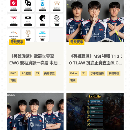
技
全
方
電競賽事
電競賽事
《英雄聯盟》電競世界盃
《英雄聯盟》MSI 特輯 T1 3：
位
EWC 賽程資訊一次看 本屆石
0 TLAW 挺進正賽直面BLG
油王究竟獎落誰家？
TSW 大事不妙抽到 HLE
EWC
PC遊戲
T1
英雄聯盟
Faker
T1
季中邀請賽
英雄聯盟
資
電競
電競
訊
平
台