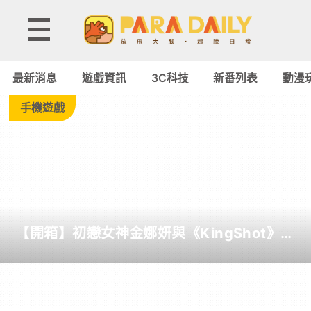
Tag:
T1
最新消息
遊戲資訊
3C科技
新番列表
動漫
-
手機遊戲
Paradaily
-
遊
【開箱】初戀女神金娜妍與《KingShot》再
戲
度合作！攜手焦糖楓、柒息地推出「國王燒
烤節」活動
｜