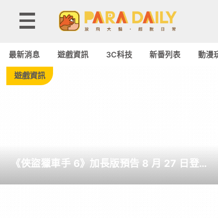
Tag:
HTC
最新消息
遊戲資訊
3C科技
新番列表
動漫
-
遊戲資訊
Paradaily
-
遊
《俠盜獵車手 6》加長版預告 8 月 27 日登
戲
場 罕見由 Netflix 全球獨佔首播 6 小時
｜