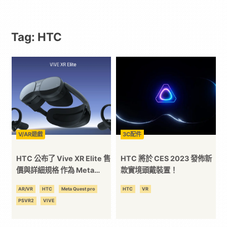
動
Tag: HTC
漫
二
次
元
V/AR遊戲
3C配件
｜
HTC 公布了 Vive XR Elite 售
HTC 將於 CES 2023 發佈新
價與詳細規格 作為 Meta
款實境頭戴裝置！
Quest Pro 及 PS VR2 的對手
3C
AR/VR
HTC
Meta Quest pro
HTC
VR
HTC 會如何出招？
PSVR2
VIVE
科