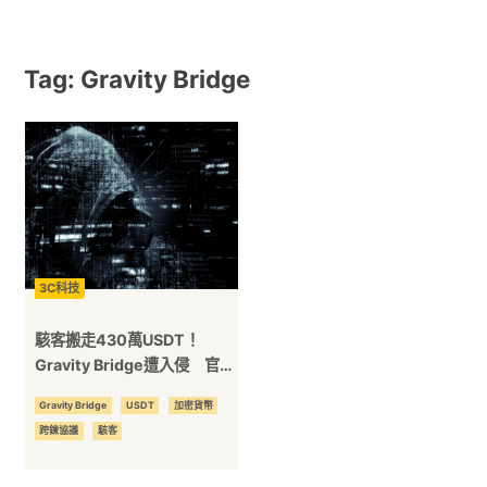
｜
Tag: Gravity Bridge
動
漫
二
次
3C科技
元
駭客搬走430萬USDT！
Gravity Bridge遭入侵 官方
公開可疑地址
｜
Gravity Bridge
USDT
加密貨幣
跨鍊協議
駭客
3C