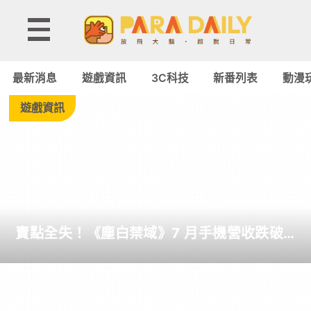
Tag:
Gravity
最新消息
遊戲資訊
3C科技
新番列表
動漫
Bridge
遊戲資訊
-
Paradaily
-
賣點全失！《塵白禁域》7 月手機營收跌破
遊
5,000 美元 停服整改後玩家大量流失
戲