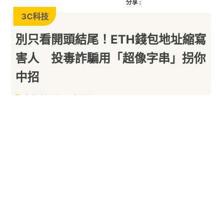
分享 :
3C科技
別只看開頭結尾！ETH錢包地址縮寫
害人 投毒詐騙用「超像字串」拐你
中招
真的轉帳時不要太偷懶
By
狐狸
2026/03/16