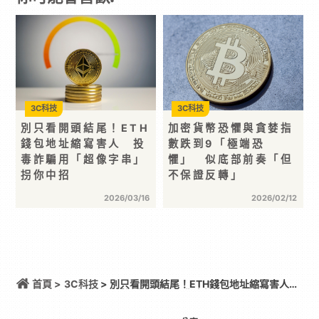
3C科技
3C科技
別只看開頭結尾！ETH
加密貨幣恐懼與貪婪指
錢包地址縮寫害人 投
數跌到9「極端恐
毒詐騙用「超像字串」
懼」 似底部前奏「但
拐你中招
不保證反轉」
2026/03/16
2026/02/12
首頁 >
3C科技
> 別只看開頭結尾！ETH錢包地址縮寫害人
投毒詐騙用「超像字串」拐你中招