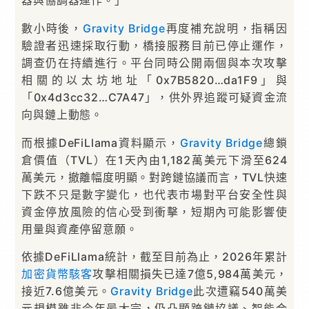
器與協調器運作。」
數小時後，
Gravity Bridge
再度補充說明，指稱因
驗證者迅速採取行動，橋接服務目前已停止運作，
調查仍在持續進行。平台同時公開兩個與本次攻擊
相關的以太坊地址「0x7B5820…da1F9」與
「0x4d3cc32…C7A47」，供外界追蹤可疑資金流
向與鏈上動態。
而根據DeFiLlama資料顯示，
Gravity Bridge
總鎖
倉價值（TVL）在1天內由1,182萬美元下滑至624
萬美元，撤離幅度明顯。對跨鏈協議而言，TVL快速
下跌不只是數字變化，也代表市場對平台安全性與
資金停放風險的信心受到衝擊，短期內可能影響使
用量與資產停留意願。
依據DeFiLlama統計，截至目前為止，2026年累計
加密貨幣
駭客
攻擊相關損失已達7億5,984萬美元，
接近7.6億美元。
Gravity Bridge
此次遭竊540萬美
元規模雖非今年最大宗，仍凸顯跨鏈協議、智能合