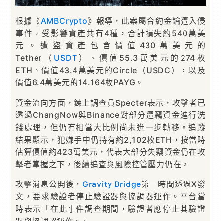
根據《
AMBCrypto
》報導，此案屬合約金鑰遭入侵
事件，受影響資產共有4種，合計損失約540萬美
元。遭盜資產包含價值430萬美元的
Tether（
USDT
）、價值55.3萬美元的274枚
ETH、價值43.4萬美元的Circle（USDC），以及
價值6.4萬美元的14.164枚PAYG。
資金流向方面，鍊上調查員Specter表示，攻擊者已
透過ChangNow與Binance對部分遭竊資金進行洗
錢處理，但仍有相當大比例尚未進一步轉移。追蹤
結果顯示，犯嫌手中仍持有約2,102枚ETH，按當時
估算價值約423萬美元，代表大部分失竊資金仍在攻
擊者掌握之下，後續追查與風險控管壓力仍在。
攻擊消息公開後，
Gravity Bridge
第一時間透過X發
文，要求驗證者停止驗證器與協調器運作。平台當
時表示「在此事件調查期間，驗證者應停止其驗證