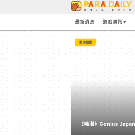
Tag:
EA
最新消息
遊戲資訊
-
生活娛樂
Paradaily
-
遊
戲
《鳴潮》Genius Ja
｜
《遠航星的告別》&《自