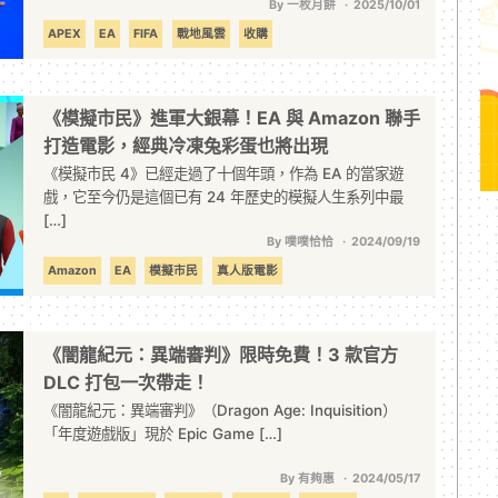
By 一枚月餅
2025/10/01
APEX
EA
FIFA
戰地風雲
收購
《模擬市民》進軍大銀幕！EA 與 Amazon 聯手
打造電影，經典冷凍兔彩蛋也將出現
《模擬市民 4》已經走過了十個年頭，作為 EA 的當家遊
戲，它至今仍是這個已有 24 年歷史的模擬人生系列中最
[…]
By 噗噗恰恰
2024/09/19
Amazon
EA
模擬市民
真人版電影
《闇龍紀元：異端審判》限時免費！3 款官方
DLC 打包一次帶走！
《闇龍紀元：異端審判》（Dragon Age: Inquisition）
「年度遊戲版」現於 Epic Game […]
By 有夠惠
2024/05/17