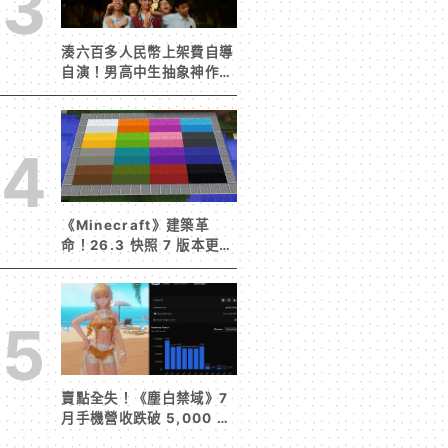
3
湊六百多人民幣上架費自導
自演！男高中生抽象神作
《完蛋！我被男同學包圍
了》突然爆紅
4
《Minecraft》建築革
命！26.3 快照 7 版本更新
建築用方塊家族迎來新成員
混凝土階梯&半磚震撼登
場！
5
賣點全失！《塵白禁域》7
月手機營收跌破 5,000 美
元 停服整改後玩家大量流