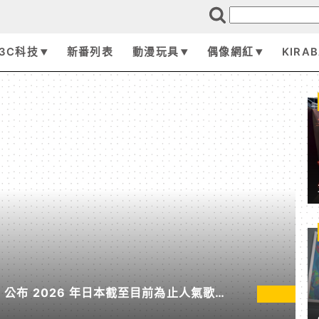
3C科技
新番列表
動漫玩具
偶像網紅
KIRA
pan 公布 2026 年日本截至目前為止人氣歌單
無垠處歸航之星》入榜