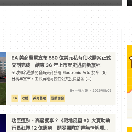
EA 美商藝電宣布 550 億美元私有化收購案正式
交割完成 結束 36 年上市歷史邁向新旅程
全球知名遊戲開發商美商藝電 Electronic Arts 於今（5）
日稍早宣布，由沙烏地阿拉伯公共投資基金 […]
By 一枚月餅
2026/08/05
EA
收購
美商藝電
遊戲開發
功臣遭殃、高層獨享？《戰地風雲 6》大賣助執
行長狂攬 12 億酬勞 開發團隊卻遭無情解雇