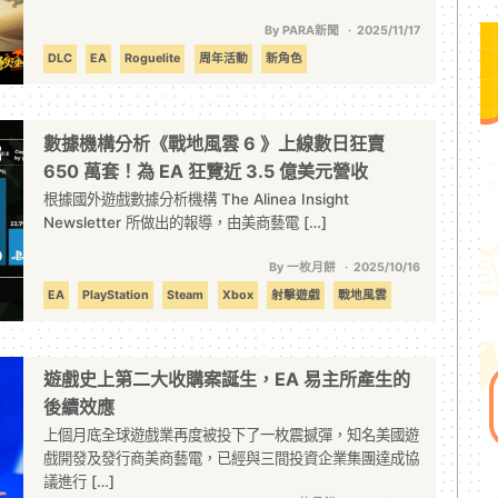
By PARA新聞
2025/11/17
DLC
EA
Roguelite
周年活動
新角色
數據機構分析《戰地風雲 6 》上線數日狂賣
650 萬套！為 EA 狂覽近 3.5 億美元營收
根據國外遊戲數據分析機構 The Alinea Insight
Newsletter 所做出的報導，由美商藝電 […]
By 一枚月餅
2025/10/16
EA
PlayStation
Steam
Xbox
射擊遊戲
戰地風雲
第一人稱射擊
遊戲史上第二大收購案誕生，EA 易主所產生的
後續效應
上個月底全球遊戲業再度被投下了一枚震撼彈，知名美國遊
戲開發及發行商美商藝電，已經與三間投資企業集團達成協
議進行 […]