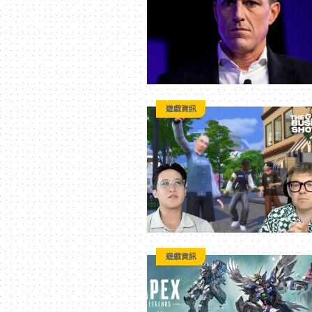
技
全
方
遊戲資訊
位
資
訊
遊戲資訊
平
台