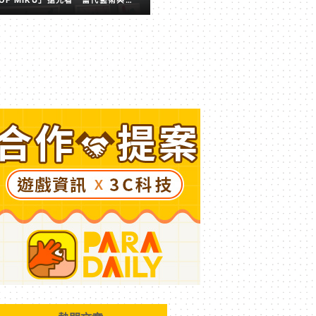
擬歌姬激盪出的全新火花