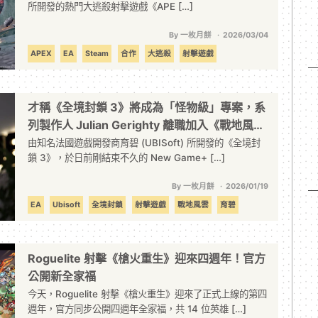
所開發的熱門大逃殺射擊遊戲《APE […]
By 一枚月餅
2026/03/04
APEX
EA
Steam
合作
大逃殺
射擊遊戲
機動戰士鋼彈
聯名
萬代南夢宮娛樂
才稱《全境封鎖 3》將成為「怪物級」專案，系
列製作人 Julian Gerighty 離職加入《戰地風
雲》團隊
由知名法國遊戲開發商育碧 (UBISoft) 所開發的《全境封
鎖 3》，於日前剛結束不久的 New Game+ […]
By 一枚月餅
2026/01/19
EA
Ubisoft
全境封鎖
射擊遊戲
戰地風雲
育碧
Roguelite 射擊《槍火重生》迎來四週年！官方
公開新全家福
今天，Roguelite 射擊《槍火重生》迎來了正式上線的第四
週年，官方同步公開四週年全家福，共 14 位英雄 […]