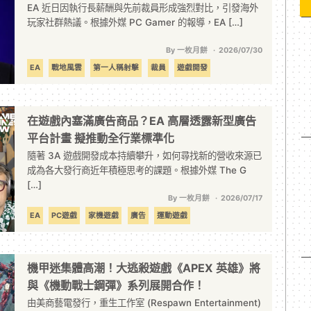
引爆海外玩家怒火
EA 近日因執行長薪酬與先前裁員形成強烈對比，引發海外
玩家社群熱議。根據外媒 PC Gamer 的報導，EA […]
By 一枚月餅
2026/07/30
EA
戰地風雲
第一人稱射擊
裁員
遊戲開發
在遊戲內塞滿廣告商品？EA 高層透露新型廣告
平台計畫 擬推動全行業標準化
隨著 3A 遊戲開發成本持續攀升，如何尋找新的營收來源已
成為各大發行商近年積極思考的課題。根據外媒 The G
[…]
By 一枚月餅
2026/07/17
EA
PC遊戲
家機遊戲
廣告
運動遊戲
機甲迷集體高潮！大逃殺遊戲《APEX 英雄》將
與《機動戰士鋼彈》系列展開合作！
由美商藝電發行，重生工作室 (Respawn Entertainment)