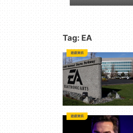
動
漫
Tag: EA
二
遊戲資訊
次
元
｜
3C
遊戲資訊
科