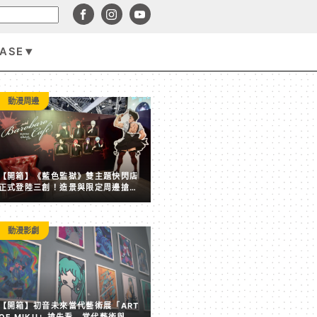
BASE
遊戲資訊
動漫周邊
【開箱】《藍色監獄》雙主題快閃店
正式登陸三創！造景與限定周邊搶先
看
動漫影劇
賣點全失！《塵白禁域》7 月手機營收跌破 5,000 美元 
【開箱】初音未來當代藝術展「ART
後玩家大量流失
OF MIKU」搶先看 當代藝術與虛