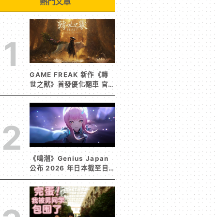
熱門文章
1
GAME FREAK 新作《轉
世之獸》首發優化翻車 官
方急發聲明承諾提供大量更
新彌補
2
《鳴潮》Genius Japan
公布 2026 年日本截至目
前為止人氣歌單《遠航星的
告別》&《自無垠處歸航之
星》入榜