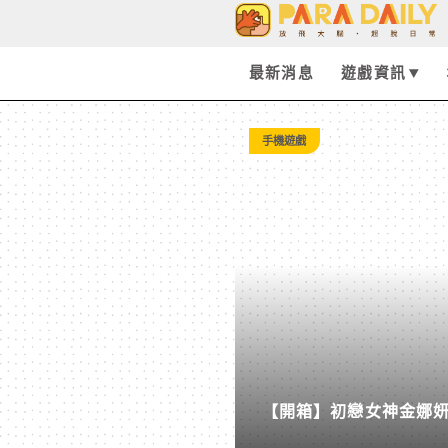
Tag:
DOGE
最新消息
遊戲資訊
-
手機遊戲
Paradaily
-
遊
戲
【開箱】初戀女神金娜妍與
｜
柒息地推出「國王燒烤