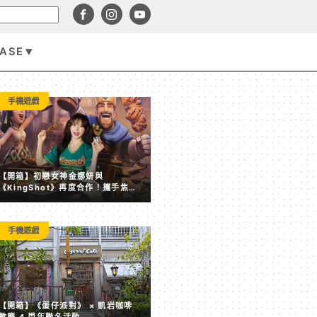
BASE
手機遊戲
手機遊戲
【開箱】初戀女神金娜妍與
《KingShot》再度合作！攜手焦糖
楓、柒息地推出「國王燒烤節」活動
手機遊戲
【開箱】《蛋仔派對》 × 凱岩咖啡 歡慶 4 周年聯名活動
【開箱】《蛋仔派對》 × 凱岩咖啡
歡慶 4 周年聯名活動