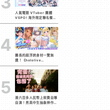
3
人氣電競 VTuber 團體
VSPO! 海外限定聯名餐廳
《Sail Beyond！～駛向
更遠的彼方～》今夏登場！
4
團長的超浮誇身材一覽無
遺！《hololive
Dreams》首波夏日活動今
日開跑 白銀諾艾爾等 5
位人氣成員泳裝卡池同步解
5
鎖
湊六百多人民幣上架費自導
自演！男高中生抽象神作
《完蛋！我被男同學包圍