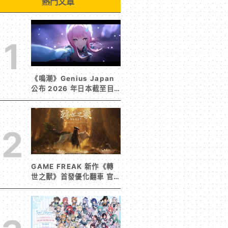
熱門文章
1
《鳴潮》Genius Japan
公布 2026 年日本截至目
前為止人氣歌單《遠航星的
告別》&《自無垠處歸航之
星》入榜
2
GAME FREAK 新作《轉
世之獸》首發優化翻車 官
方急發聲明承諾提供大量更
新彌補