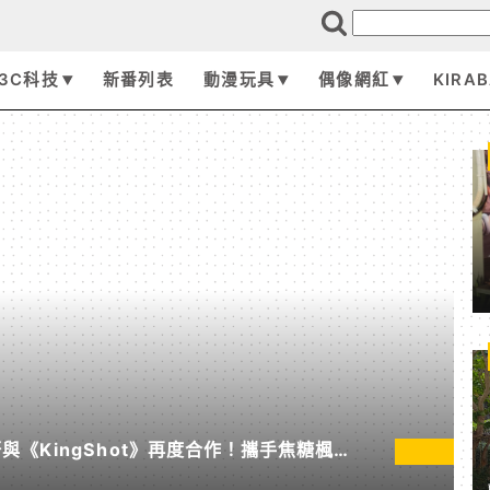
3C科技
新番列表
動漫玩具
偶像網紅
KIRA
《KingShot》再度合作！攜手焦糖楓、
節」活動