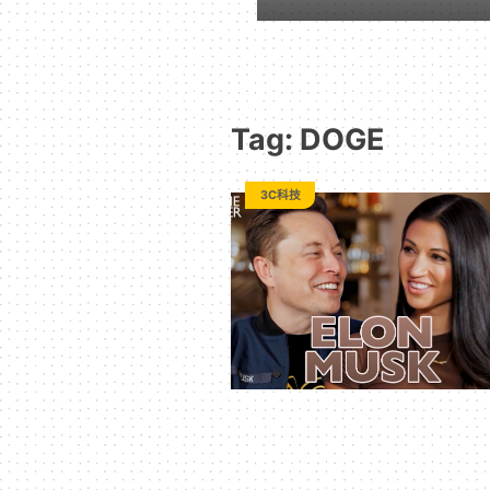
動
漫
Tag: DOGE
二
3C科技
次
元
｜
3C
科