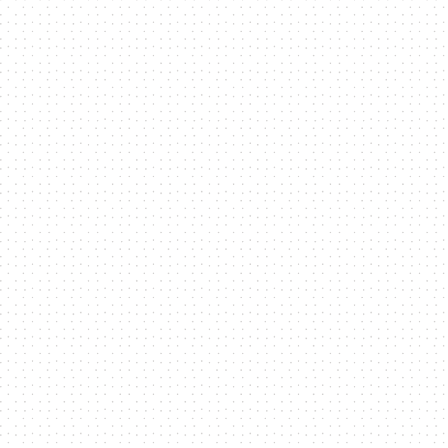
技
全
方
位
資
訊
平
台