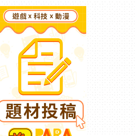
了》突然爆紅