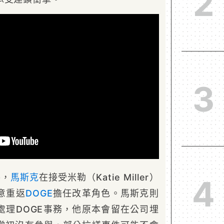
2
3
導，
馬斯克
在接受米勒（Katie Miller）
4
意重返
DOGE
擔任改革角色。馬斯克則
處理DOGE事務，他原本會留在公司埋