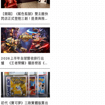
【開箱】《藍色監獄》雙主題快
閃店正式登陸三創！造景與限定
周邊搶先看
2026上半年全球營收排行出
爐 《王者榮耀》穩居榜首《寒
霜啟示錄》緊追在後！
初代《寶可夢》三款實體版賣出