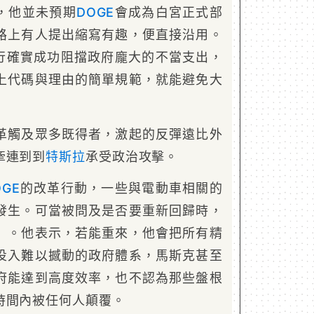
，他並未預期
DOGE
會成為白宮正式部
路上有人提出縮寫有趣，便直接沿用。
推行確實成功阻擋政府龐大的不當支出，
上代碼與理由的簡單規範，就能避免大
革觸及眾多既得者，激起的反彈遠比外
牽連到到
特斯拉
承受政治攻擊。
OGE
的改革行動，一些與電動車相關的
發生。可當被問及是否要重新回歸時，
」。他表示，若能重來，他會把所有精
投入難以撼動的政府體系，馬斯克甚至
府能達到高度效率，也不認為那些盤根
時間內被任何人顛覆。