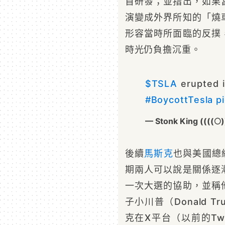
首研發；並指出，如果
演變成外界所知的「燒
形容當時所面臨的反撲
時光仍負擔沉重。
$TSLA
erupted i
#BoycottTesla
p
— Stonk King ((((🌕
後續
馬斯克
也與美國總統
期兩人可以說是關係逐
一次大選的協助，並稱
子小川普（Donald T
克在X平台（以前的Tw