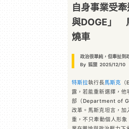
自身事業受牽
與DOGE」
燒車
政治很單純，但牽扯到
By
狐狸
2025/12/10
特斯拉
執行長
馬斯克
（
露，若能重新選擇，他
部（Department of G
改革。馬斯克坦言，加
重，不只牽動個人形象，
業在輿論與政治壓力下