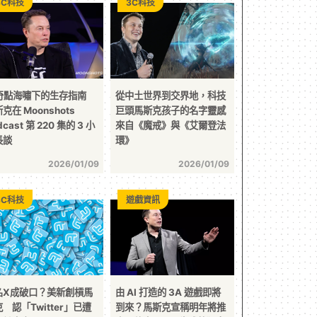
3C科技
3C科技
I奇點海嘯下的生存指南
從中土世界到交界地，科技
克在 Moonshots
巨頭馬斯克孩子的名字靈感
dcast 第 220 集的 3 小
來自《魔戒》與《艾爾登法
長談
環》
2026/01/09
2026/01/09
3C科技
遊戲資訊
名X成破口？美新創槓馬
由 AI 打造的 3A 遊戲即將
 認「Twitter」已遭
到來？馬斯克宣稱明年將推