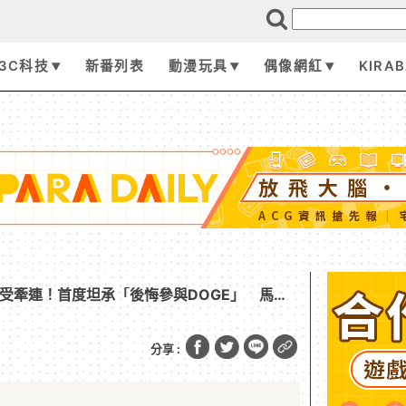
3C科技
新番列表
動漫玩具
偶像網紅
KIRA
業受牽連！首度坦承「後悔參與DOGE」 馬斯
燒車
分享 :