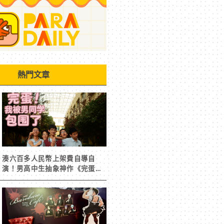
熱門文章
湊六百多人民幣上架費自導自
演！男高中生抽象神作《完蛋！
我被男同學包圍了》突然爆紅