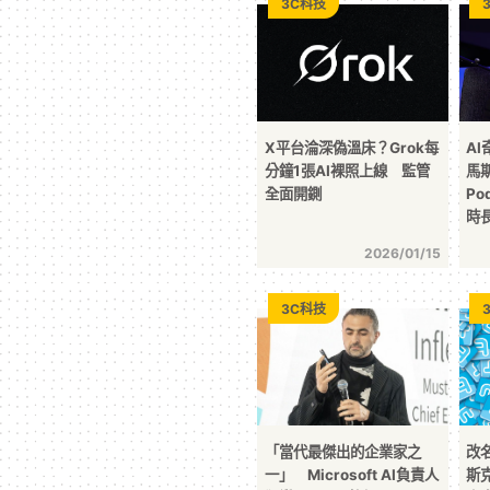
3C科技
X平台淪深偽溫床？Grok每
A
分鐘1張AI裸照上線 監管
馬斯
全面開鍘
Po
時
2026/01/15
3C科技
「當代最傑出的企業家之
改
一」 Microsoft AI負責人
斯克