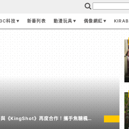
3C科技
新番列表
動漫玩具
偶像網紅
KIRA
《KingShot》再度合作！攜手焦糖楓、
節」活動