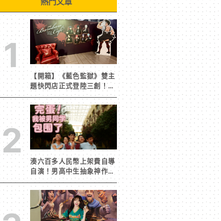
熱門文章
1
【開箱】《藍色監獄》雙主
題快閃店正式登陸三創！造
景與限定周邊搶先看
2
湊六百多人民幣上架費自導
自演！男高中生抽象神作
《完蛋！我被男同學包圍
了》突然爆紅