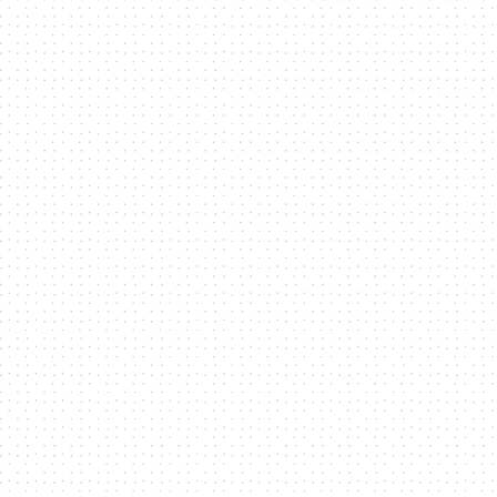
技
全
方
位
資
訊
平
台