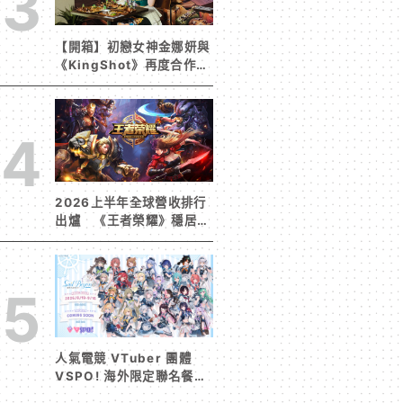
3
【開箱】初戀女神金娜妍與
《KingShot》再度合作！
攜手焦糖楓、柒息地推出
「國王燒烤節」活動
4
2026上半年全球營收排行
出爐 《王者榮耀》穩居榜
首《寒霜啟示錄》緊追在
後！
5
人氣電競 VTuber 團體
VSPO! 海外限定聯名餐廳
《Sail Beyond！～駛向