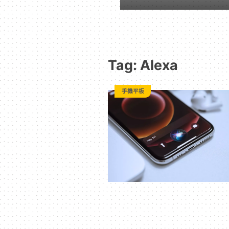
動
漫
Tag: Alexa
二
手機平板
次
元
｜
3C
科