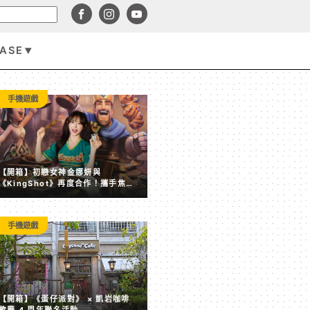
BASE
手機遊戲
手機遊戲
【開箱】初戀女神金娜妍與
《KingShot》再度合作！攜手焦糖
楓、柒息地推出「國王燒烤節」活動
手機遊戲
【開箱】《蛋仔派對》 × 凱岩咖啡 歡慶 4 周年聯名活動
【開箱】《蛋仔派對》 × 凱岩咖啡
歡慶 4 周年聯名活動