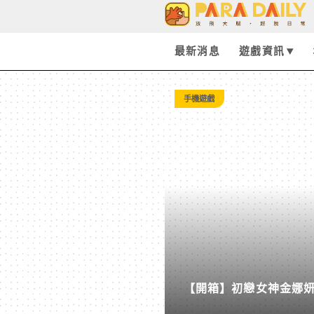
Tag:
Alexa
最新消息
遊戲資訊
-
手機遊戲
Paradaily
-
遊
戲
【開箱】初戀女神金娜妍與
｜
柒息地推出「國王燒烤