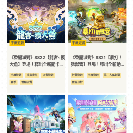
｜
3C
科
手機遊戲
手機遊戲
《香腸派對》SS22【龍宮~摸
《香腸派對》SS21【暴打！
技
大魚】登場！釋出全新關卡及
猛獸營】登場！釋出全新動物
《京劇貓》聯動資訊
主題造型與珍寶活動
手機遊戲
改版資訊
派對遊戲
射擊遊戲
手機遊戲
第三人稱射擊
全
賽季
香腸派對
香腸派對
方
位
資