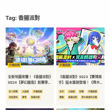
遊
Tag: 香腸派對
戲
｜
動
漫
手機遊戲
手機遊戲
二
全新地圖來襲！《香腸派對》
《香腸派對》SS23【賽博高
SS24【夢幻腸島】新賽季正
手】版本重磅登場！《齊木楠
式登場！
雄的災難》聯動開啟，全新機
次
多人對戰
大逃殺
手機遊戲
合作
大逃殺
射擊
手機遊戲
甲玩法釋出！
改版資訊
賽季
香腸派對
聯動
香腸派對
齊木楠雄的災難
元