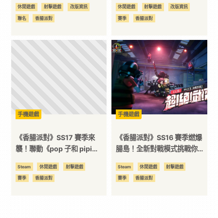
族》聯動正式開跑
場全新冒險正式開啟！
休閒遊戲
射擊遊戲
改版資訊
休閒遊戲
射擊遊戲
改版資訊
聯名
香腸派對
賽季
香腸派對
手機遊戲
手機遊戲
《香腸派對》SS17 賽季來
《香腸派對》SS16 賽季燃爆
襲！聯動《pop 子和 pipi
腸島！全新對戰模式挑戰你的
美》與《喜羊羊》兩大 IP 強勢
極限，爭奪「PK 之王」！
Steam
休閒遊戲
射擊遊戲
Steam
休閒遊戲
射擊遊戲
登場！
賽季
香腸派對
賽季
香腸派對