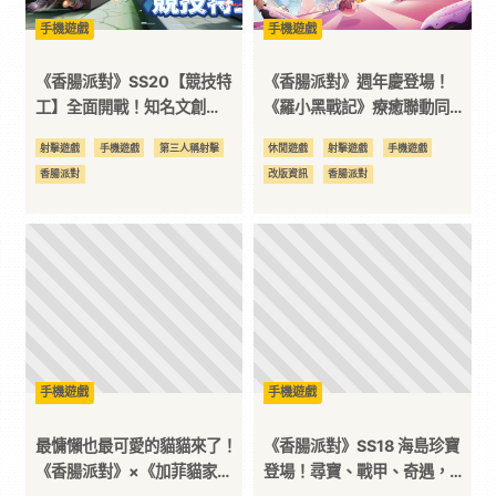
手機遊戲
手機遊戲
訊
《香腸派對》SS20【競技特
《香腸派對》週年慶登場！
平
工】全面開戰！知名文創
《羅小黑戰記》療癒聯動同步
IP《粉紅兔子》聯動即將開跑
開跑！
射擊遊戲
手機遊戲
第三人稱射擊
休閒遊戲
射擊遊戲
手機遊戲
台
香腸派對
改版資訊
香腸派對
手機遊戲
手機遊戲
最慵懶也最可愛的貓貓來了！
《香腸派對》SS18 海島珍寶
《香腸派對》×《加菲貓家
登場！尋寶、戰甲、奇遇，一