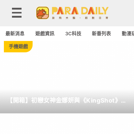
Tag:
香
最新消息
遊戲資訊
3C科技
新番列表
動漫
腸
手機遊戲
派
對
-
【開箱】初戀女神金娜妍與《KingShot》再
Paradaily
度合作！攜手焦糖楓、柒息地推出「國王燒
烤節」活動
-