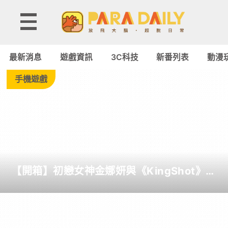
Tag:
鋼
最新消息
遊戲資訊
3C科技
新番列表
動漫
鐵
手機遊戲
雄
心
-
【開箱】初戀女神金娜妍與《KingShot》再
Paradaily
度合作！攜手焦糖楓、柒息地推出「國王燒
烤節」活動
-