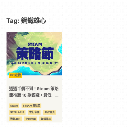
遊
Tag: 鋼鐵雄心
戲
｜
動
漫
PC遊戲
二
通通半價不到！Steam 策略
節推薦 10 款遊戲，最低一折
起！
次
Steam
STEAM 策略節
STELLARIS
世紀帝國
冰封龐克
元
戰鎚40K
文明帝國
鋼鐵雄心