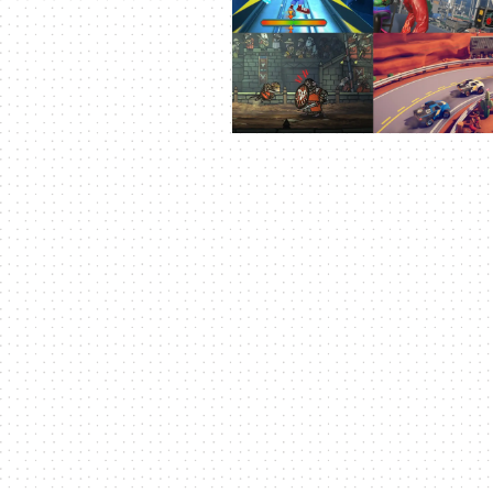
｜
3C
科
技
全
方
位
資