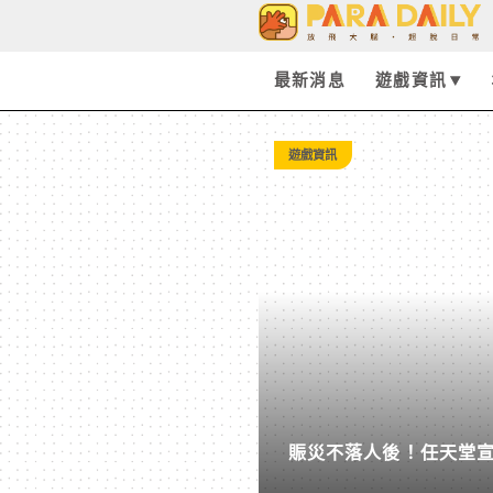
Tag:
遊
最新消息
遊戲資訊
戲
遊戲資訊
引
擎
-
Paradaily
賑災不落人後！任天堂
-
內「主機不限保固無償