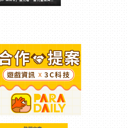
擬歌姬激盪出的全新火花