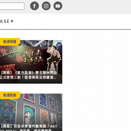
BASE
遊戲資訊
動漫周邊
【開箱】《藍色監獄》雙主題快閃店
正式登陸三創！造景與限定周邊搶先
看
動漫影劇
GAME FREAK 新作《轉世之獸》首發優化翻車 官方急發
【開箱】初音未來當代藝術展「ART
提供大量更新彌補
OF MIKU」搶先看 當代藝術與虛