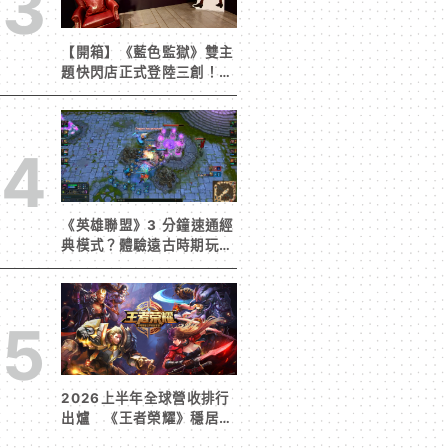
3
【開箱】《藍色監獄》雙主
題快閃店正式登陸三創！造
景與限定周邊搶先看
4
《英雄聯盟》3 分鐘速通經
典模式？體驗遠古時期玩家
獨有的樂趣
5
2026上半年全球營收排行
出爐 《王者榮耀》穩居榜
首《寒霜啟示錄》緊追在