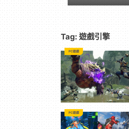
遊
戲
Tag: 遊戲引擎
｜
PC遊戲
動
漫
二
次
PC遊戲
元