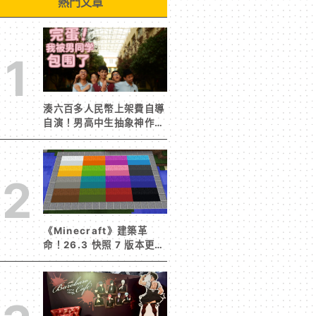
熱門文章
1
湊六百多人民幣上架費自導
自演！男高中生抽象神作
《完蛋！我被男同學包圍
了》突然爆紅
2
《Minecraft》建築革
命！26.3 快照 7 版本更新
建築用方塊家族迎來新成員
混凝土階梯&半磚震撼登
場！