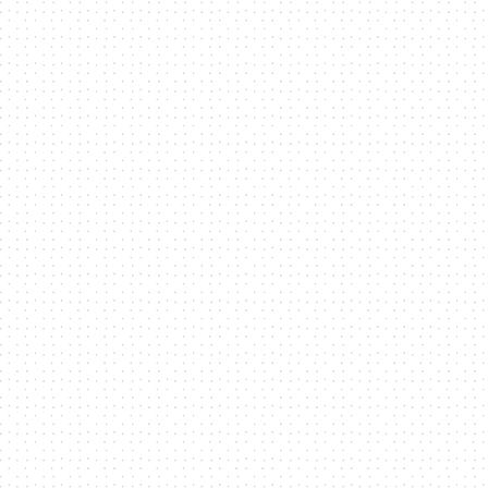
訊
平
台