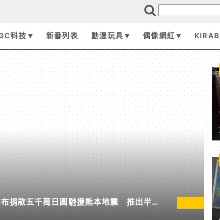
3C科技
新番列表
動漫玩具
偶像網紅
KIRA
宣布捐款五千萬日圓馳援熊本地震 推出半年
維修」