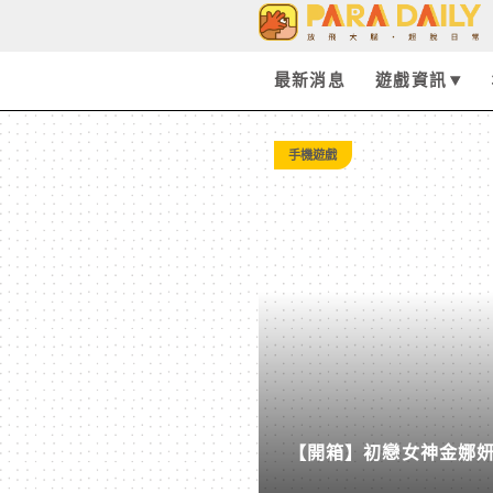
Tag:
轉
最新消息
遊戲資訊
接
手機遊戲
-
Paradaily
-
遊
【開箱】初戀女神金娜妍與
戲
柒息地推出「國王燒烤