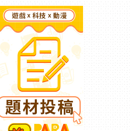
了》突然爆紅