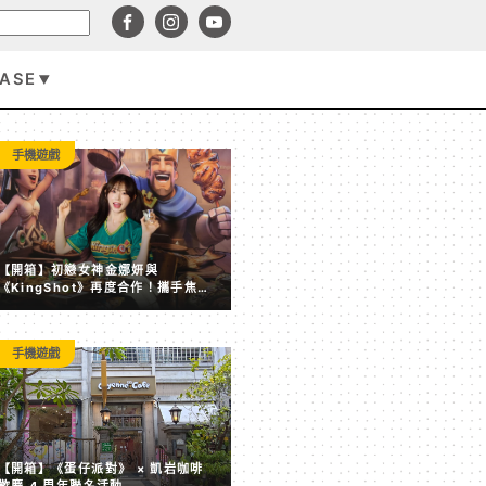
BASE
手機遊戲
手機遊戲
【開箱】初戀女神金娜妍與
《KingShot》再度合作！攜手焦糖
楓、柒息地推出「國王燒烤節」活動
手機遊戲
【開箱】《蛋仔派對》 × 凱岩咖啡 歡慶 4 周年聯名活動
【開箱】《蛋仔派對》 × 凱岩咖啡
歡慶 4 周年聯名活動