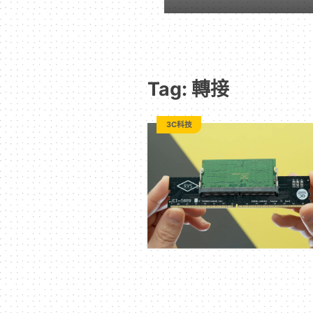
｜
動
Tag: 轉接
漫
3C科技
二
次
元
｜
3C