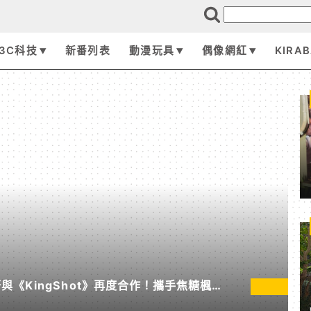
3C科技
新番列表
動漫玩具
偶像網紅
KIRA
《KingShot》再度合作！攜手焦糖楓、
節」活動