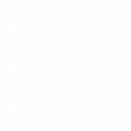
科
技
全
方
位
資
訊
平