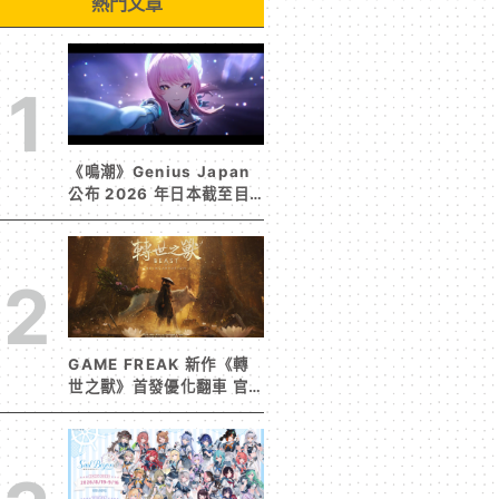
熱門文章
1
《鳴潮》Genius Japan
公布 2026 年日本截至目
前為止人氣歌單《遠航星的
告別》&《自無垠處歸航之
星》入榜
2
GAME FREAK 新作《轉
世之獸》首發優化翻車 官
方急發聲明承諾提供大量更
新彌補