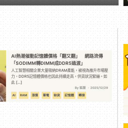
AI熱潮催動記憶體價格「翻又翻」 網路流傳
「SODIMM轉DIMM成DDR5過渡」
人工智慧相關企業大量吸納DRAM產能，被視為推升市場壓
力，DDR5記憶體價格也因此持續走高，供貨狀況緊繃。如
此 […]
By 狐狸
2025/12/29
AI
RAM
漲價
筆電
缺貨
記憶體
轉接