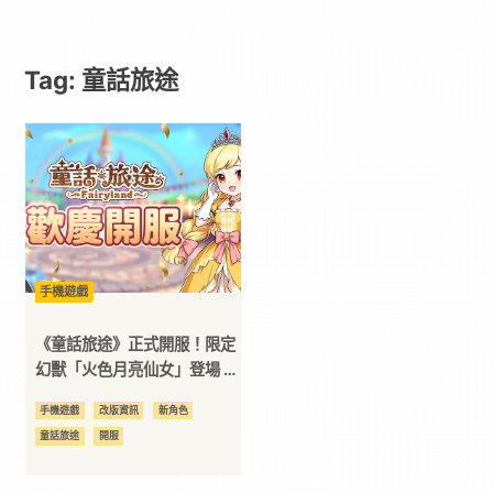
遊
Tag: 童話旅途
戲
｜
動
漫
手機遊戲
二
《童話旅途》正式開服！限定
幻獸「火色月亮仙女」登場 多
重開服福利同步開啟
次
手機遊戲
改版資訊
新角色
童話旅途
開服
元