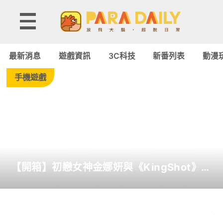
Tag:
童
最新消息
遊戲資訊
3C科技
新番列表
動漫
話
手機遊戲
旅
途
-
【開箱】初戀女神金娜妍與《KingShot》再
Paradaily
度合作！攜手焦糖楓、柒息地推出「國王燒
烤節」活動
-