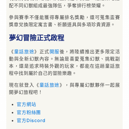
配不同幻獸組成最強隊伍，爭奪排行榜榮耀。
參與賽季不僅能獲得專屬排名獎勵，還可蒐集盃賽
獎章兌換限定寓言書、祈願道具與多項珍貴資源。
夢幻冒險正式啟程
《
童話旅途
》正式
開服
後，將陸續推出更多限定活
動與全新幻獸內容。無論是喜愛蒐集幻獸、挑戰副
本，還是追求時裝外觀的玩家，都能在這趟童話旅
程中找到屬於自己的冒險樂趣。
現在就登入《
童話旅途
》，與專屬幻獸夥伴一起展
開夢幻旅程吧！
官方網站
官方粉絲團
官方Discord