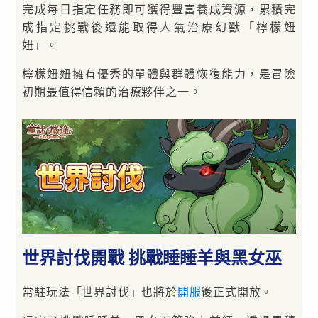
完成每日指定任務即可獲得豐富養成資源，累積完
成指定挑戰後還能取得人氣治療幻獸「檸檬妞
妞」。
檸檬妞妞擁有優秀的單體與群體恢復能力，是冒險
初期最值得信賴的治療夥伴之一。
世界討伐開戰 挑戰睡睡羊與黑女巫
常駐玩法「世界討伐」也將於
開服
後正式開放。