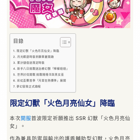
目錄
限定幻獸「火色月亮仙女」降臨
月光蝶語時裝祈願華麗開啟
累計儲值送限定時裝
新手八日挑戰送治療幻獸「檸檬妞妞」
世界討伐開戰 挑戰睡睡羊與黑女巫
彩虹盃賽首季「月霄狂熱賽季」展開
夢幻冒險正式啟程
限定幻獸「火色月亮仙女」降臨
本次
開服
首波限定祈願推出 SSR 幻獸「火色月亮仙
女」。
作為兼具防禦與輸出的護盾輔助型幻獸，火色月亮