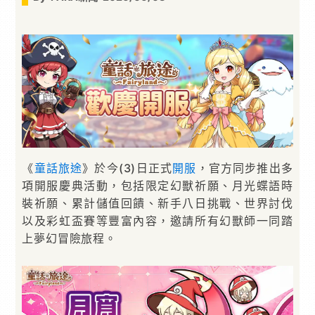
《
童話旅途
》於今(3)日正式
開服
，官方同步推出多
項開服慶典活動，包括限定幻獸祈願、月光蝶語時
裝祈願、累計儲值回饋、新手八日挑戰、世界討伐
以及彩虹盃賽等豐富內容，邀請所有幻獸師一同踏
上夢幻冒險旅程。