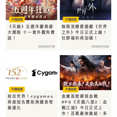
手機遊戲
手機遊戲
《天諭》五週年慶典盛
無限流戀愛遊戲《世界
大開跑 十一套外觀免費
之外》今日正式上線！
送！
社群福利再加碼！
2026/07/16
2026/07/08
手機遊戲
手機遊戲
前往世界！cygames
金庸首款硬核血戰
再度冠名贊助美國肯塔
RPG《天龍八部2：血
基達比
戰江湖》今日正式上
市！百萬豪俠集結，多