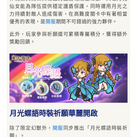
仙女能為隊伍提供穩定護盾保護，同時運用月光之
力持續對敵人造成傷害，在高難度關卡中有著相當
優秀的表現，是
開服
期間不可錯過的強力夥伴。
此外，玩家參與祈願還可累積專屬積分，獲得額外
獎勵回饋。
月光蝶語時裝祈願華麗開啟
除了限定幻獸外，
開服
同步推出「月光蝶語時裝祈
願」。