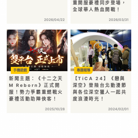
重開服豪禮同步登場，
全球華人熱血開戰！
2026/04/22
2026/03/31
手機遊戲
專題報導
新聞主題：《十二之天
【TiCA 24】《戀與
M Reborn》正式開
深空》登陸台北動漫節
服！勢力爭霸重燃戰火
與各位深空獵人一起共
豪禮活動助陣俠客！
度浪漫時光！
2025/10/28
2024/02/01