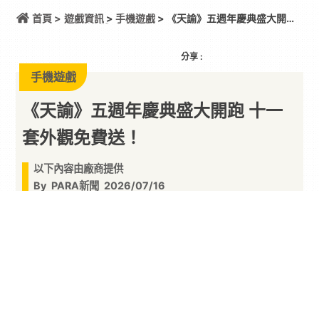
首頁 >
遊戲資訊
>
手機遊戲
> 《天諭》五週年慶典盛大開跑
十一套外觀免費送！
分享 :
手機遊戲
《天諭》五週年慶典盛大開跑 十一
套外觀免費送！
以下內容由廠商提供
By
PARA新聞
2026/07/16
由
艾肯娛樂
代理的東方幻想立體大世界
MMORPG
《
天諭
》今（16）日宣布，五週年慶典
「五載狂歡時裝自由」盛大開跑！官方祭出五週年
限定時裝「神音澈」及無門檻送出首年推出的十套
織夢抽獎外觀的重磅福利。同時釋出水神主題典藏