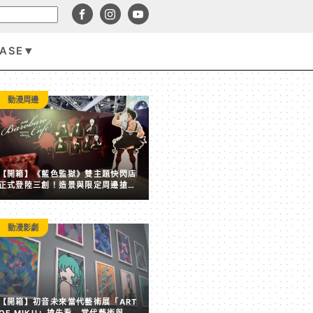
BASE
遊戲資訊
動漫周邊
【開箱】《藍色監獄》雙主題快閃店
正式登陸三創！造景與限定周邊搶先
看
動漫影劇
賑災不落人後！任天堂宣布捐款五千萬日圓馳援熊本地震 
【開箱】初音未來當代藝術展「ART
內「主機不限保固無償維修」
OF MIKU」搶先看 當代藝術與虛