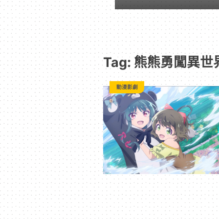
-
Paradaily
Tag: 熊熊勇闖異世
-
動漫影劇
遊
戲
｜
動
漫