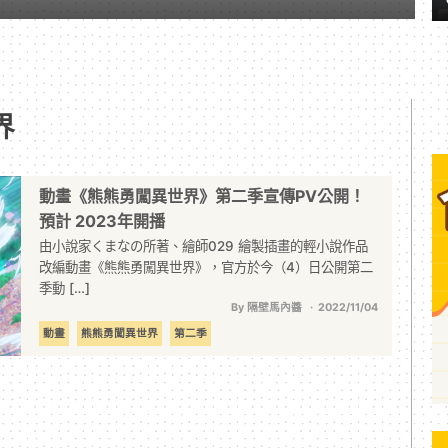
界
動畫《熊熊勇闖異世界》第二季宣傳PV公開！
預計 2023年開播
由小說家くまなの所著、繪師029 繪製插畫的輕小說作品
改編動畫《熊熊勇闖異世界》，官方於今（4）日公開第二
季動 […]
By 隔壁馬內醬
2022/11/04
動畫
熊熊勇闖異世界
第二季