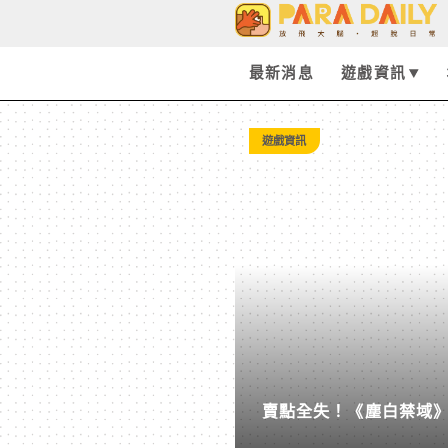
Tag:
熊
最新消息
遊戲資訊
熊
遊戲資訊
勇
闖
異
世
賣點全失！《塵白禁域》7
界
後玩家大量流失