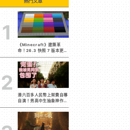
熱門文章
1
《Minecraft》建築革
命！26.3 快照 7 版本更新
建築用方塊家族迎來新成員
混凝土階梯&半磚震撼登
場！
2
湊六百多人民幣上架費自導
自演！男高中生抽象神作
《完蛋！我被男同學包圍
了》突然爆紅