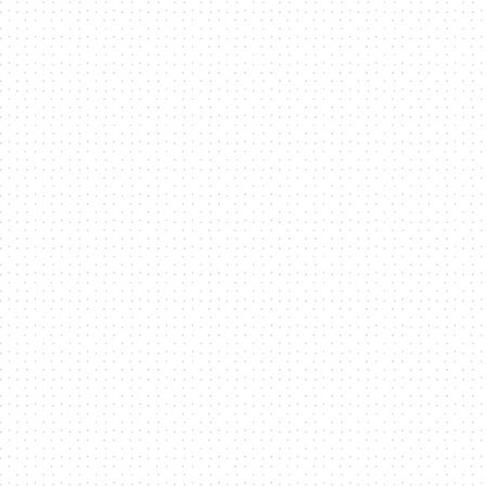
方
位
資
訊
平
台