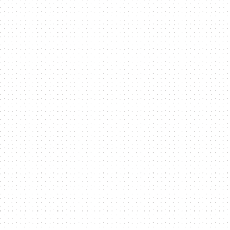
二
次
元
｜
3C
科
技
全