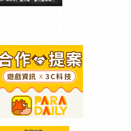
擬歌姬激盪出的全新火花