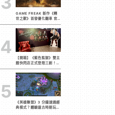
3
GAME FREAK 新作《轉
世之獸》首發優化翻車 官
方急發聲明承諾提供大量更
新彌補
4
【開箱】《藍色監獄》雙主
題快閃店正式登陸三創！造
景與限定周邊搶先看
5
《英雄聯盟》3 分鐘速通經
典模式？體驗遠古時期玩家
獨有的樂趣