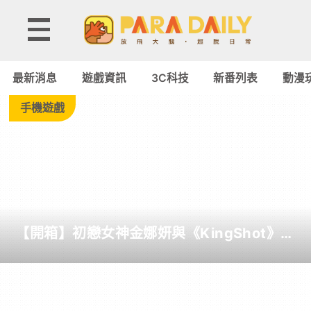
Tag:
無
最新消息
遊戲資訊
3C科技
新番列表
動漫
線
手機遊戲
藍
芽
耳
【開箱】初戀女神金娜妍與《KingShot》再
機
度合作！攜手焦糖楓、柒息地推出「國王燒
烤節」活動
-