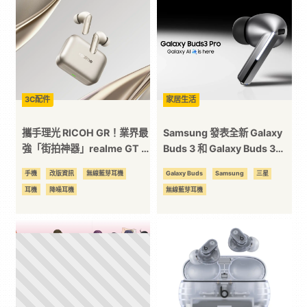
次
元
｜
3C配件
家居生活
攜手理光 RICOH GR！業界最
Samsung 發表全新 Galaxy
3C
強「街拍神器」realme GT 8
Buds 3 和 Galaxy Buds 3
Pro 登場 極致賽車美學旗艦
Pro：靈感來自 AirPods 但更
手機
改版資訊
無線藍芽耳機
Galaxy Buds
Samsung
三星
科
機 realme GT 8 Pro 奧斯頓
加耳目一新！
耳機
降噪耳機
無線藍芽耳機
馬丁 F1 限量版同步亮相
技
全
方