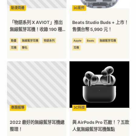
動漫周邊
3C配件
位
「物語系列 X AVIOT」推出
Beats Studio Buds + 上市！
資
無線藍芽耳機！收錄 190 種角
售價台幣 5,990 元！
色語音
動畫
無線藍芽耳機
物語系列
Apple
Beats
無線藍芽耳機
訊
耳機
聯名
耳機
平
台
專題報導
3C科技
2022 最好的無線藍芽耳機總
與 AirPods Pro 匹敵！？五款
整理！
人氣無線藍芽耳機盤點