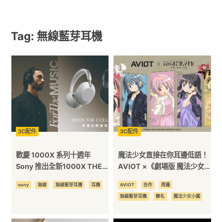
Paradaily
Tag: 無線藍芽耳機
-
遊
戲
｜
3C配件
3C配件
動
歡慶 1000X 系列十週年
魔法少女直接在你耳邊低語！
Sony 推出全新1000X THE
AVIOT ×《劇場版 魔法少女
COLLEXION 極簡奢華設計鑄
小圓［新篇］叛逆的物語》聯
漫
sony
無線
無線藍芽耳機
耳機
AVIOT
合作
周邊
造全新風格再創旗艦經典
名無線耳機登場
無線藍芽耳機
聯名
魔法少女小圓
二