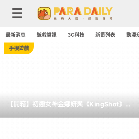
Tag:
激
最新消息
遊戲資訊
3C科技
新番列表
動漫
戰
手機遊戲
-
Paradaily
-
【開箱】初戀女神金娜妍與《KingShot》再
遊
度合作！攜手焦糖楓、柒息地推出「國王燒
烤節」活動
戲