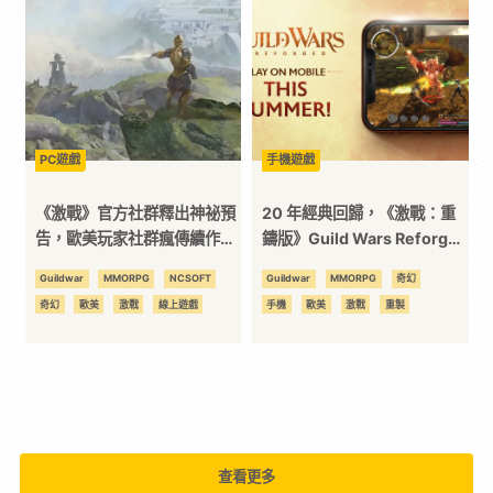
動作遊戲
卡普空
古裝
科
墮落之王
夏日遊戲節
多人合作
奪魂鋸
幻獸帕魯
忍者龜
技
快打旋風
恐怖
恐怖生存
惡靈古堡
懶人包
控制
改編
星際大戰
格鬥遊戲
機動戰士鋼彈
全
PC遊戲
手機遊戲
歸唐
汪達與巨象
潛行動作
激戰
狼人殺
異形
異於天堂
《激戰》官方社群釋出神祕預
20 年經典回歸，《激戰：重
方
穿越火線
競速
第一人稱射擊
告，歐美玩家社群瘋傳續作
鑄版》Guild Wars Reforged
萬代南夢宮娛樂
賽車
進擊的巨人
《激戰 3》即將亮相
將於夏季登陸移動平台
開放世界
魔物獵人
Guildwar
MMORPG
NCSOFT
Guildwar
MMORPG
奇幻
位
奇幻
歐美
激戰
線上遊戲
手機
歐美
激戰
重製
資
訊
平
查看更多