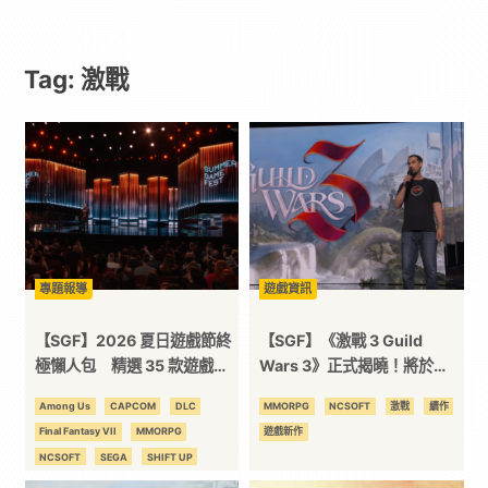
｜
Tag: 激戰
動
漫
二
次
專題報導
遊戲資訊
元
【SGF】2026 夏日遊戲節終
【SGF】《激戰 3 Guild
極懶人包 精選 35 款遊戲最
Wars 3》正式揭曉！將於
新消息一次掌握！
2027 秋季公測並登陸 PS5 與
｜
Among Us
CAPCOM
DLC
MMORPG
NCSOFT
激戰
續作
PC
Final Fantasy VII
MMORPG
遊戲新作
3C
NCSOFT
SEGA
SHIFT UP
SQUARE ENIX
光榮特庫摩
劍星