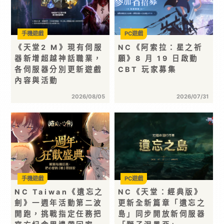
手機遊戲
PC遊戲
《天堂2 M》現有伺服
NC《阿索拉：星之祈
器新增超越神話職業，
願》8 月 19 日啟動
各伺服器分別更新遊戲
CBT 玩家募集
內容與活動
2026/08/05
2026/07/31
手機遊戲
PC遊戲
NC Taiwan《遺忘之
NC《天堂：經典版》
劍》一週年活動第二波
更新全新篇章「遺忘之
開跑，挑戰指定任務把
島」同步開放新伺服器