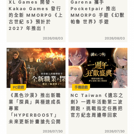
XL Games 開發、
Garena 攜手
Kakao Games 發行
Pocketpair 推出
的全新 MMORPG《上
MMORPG 手遊《幻獸
古世紀 S》預計於
帕魯 世界》手遊
2027 年推出！
2026/08/03
2026/08/03
PC遊戲
手機遊戲
《黑色沙漠》推出新職
NC Taiwan《遺忘之
業「探員」與極速成長
劍》一週年活動第二波
專案
開跑，挑戰指定任務把
「HYPERBOOST」
官方紀念周邊帶回家
未來更新計畫搶先公開
2026/07/30
2026/07/30