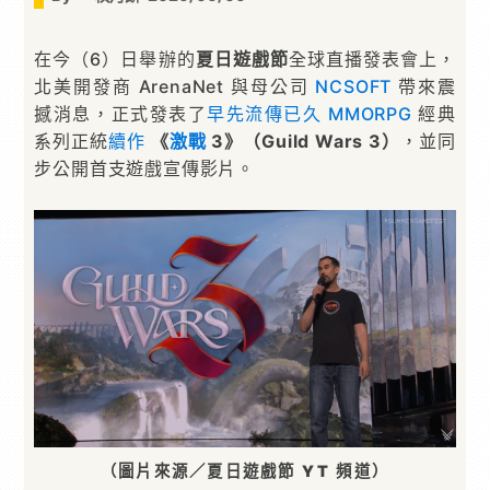
在今（6）日舉辦的
夏日遊戲節
全球直播發表會上，
北美開發商 ArenaNet 與母公司
NCSOFT
帶來震
撼消息，正式發表了
早先流傳已久
MMORPG
經典
系列正統
續作
《
激戰
3》（Guild Wars 3）
，並同
步公開首支遊戲宣傳影片。
（圖片來源／夏日遊戲節 YT 頻道）