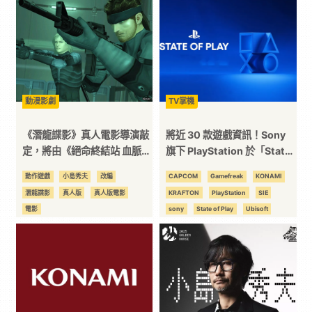
｜
3C
科
動漫影劇
TV掌機
《潛龍諜影》真人電影導演敲
將近 30 款遊戲資訊！Sony
技
定，將由《絕命終結站 血脈》
旗下 PlayStation 於「State
雙人導演執導
of Play」一次公開多款作品情
動作遊戲
小島秀夫
改編
CAPCOM
Gamefreak
KONAMI
全
報！
潛龍諜影
真人版
真人版電影
KRAFTON
PlayStation
SIE
電影
sony
State of Play
Ubisoft
方
光榮特庫摩
動作遊戲
卡普空
射擊遊戲
惡靈古堡
戰神
位
搜打撤
星際大戰
格鬥遊戲
死亡擱淺
沉默之丘
漫威
潛龍諜影
生死格鬥
資
類銀河戰士惡魔城