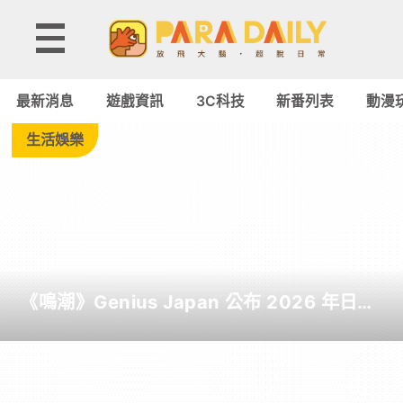
Tag:
潛
最新消息
遊戲資訊
3C科技
新番列表
動漫
龍
生活娛樂
諜
影
-
《鳴潮》Genius Japan 公布 2026 年日本
Paradaily
截至目前為止人氣歌單《遠航星的告別》
&《自無垠處歸航之星》入榜
-