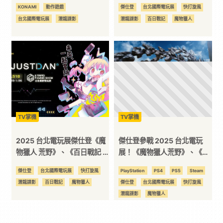
CQC 真是百玩不膩
作試玩及多場舞台活動全公
KONAMI
動作遊戲
傑仕登
台北國際電玩展
快打旋風
開！
台北國際電玩展
潛龍諜影
潛龍諜影
百日戰記
魔物獵人
TV掌機
TV掌機
2025 台北電玩展傑仕登《魔
傑仕登參戰 2025 台北電玩
物獵人 荒野》、《百日戰記 -
展！《魔物獵人荒野》、《潛
最終防衛學園-》精彩活動大
龍諜影 Delta：食蛇者》等多
傑仕登
台北國際電玩展
快打旋風
PlayStation
PS4
PS5
Steam
解禁！
款作品提供試玩
潛龍諜影
百日戰記
魔物獵人
傑仕登
台北國際電玩展
快打旋風
潛龍諜影
魔物獵人