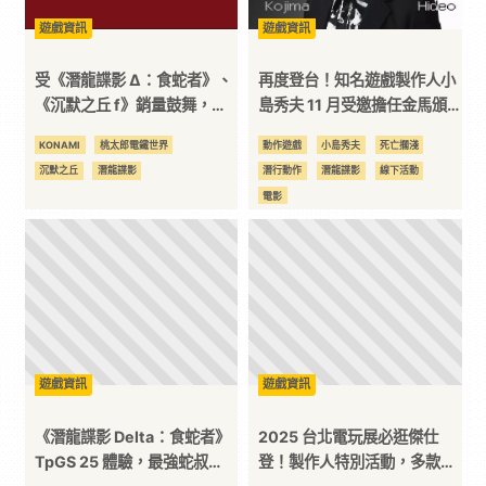
遊戲資訊
遊戲資訊
訊
受《潛龍諜影 Δ：食蛇者》、
再度登台！知名遊戲製作人小
平
《沉默之丘 f》銷量鼓舞，
島秀夫 11 月受邀擔任金馬頒
KONAMI 2025 年連續兩季創
獎嘉賓，加碼金馬影展講座專
KONAMI
桃太郎電鐵世界
動作遊戲
小島秀夫
死亡擱淺
下獲利新高
題
台
沉默之丘
潛龍諜影
潛行動作
潛龍諜影
線下活動
電影
遊戲資訊
遊戲資訊
《潛龍諜影 Delta：食蛇者》
2025 台北電玩展必逛傑仕
TpGS 25 體驗，最強蛇叔
登！製作人特別活動，多款強