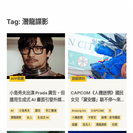
遊
Tag: 潛龍諜影
戲
｜
動
漫
APP軟體
遊戲資訊
二
小島秀夫出演 Prada 廣告，但
CAPCOM《人機迷惘》國民
運用生成式 AI 畫面引發外媒
女兒「黛安娜」駭不停～來看
與社群炎上風波
看她都入侵了誰
次
AI
小島秀夫
廣告
死亡擱淺
Among Us
CAPCOM
X
潛龍諜影
炎上
生成式 AI
人機迷惘
卡普空
崩壞：星穹鐵道
元
惡靈
洛克人
潛龍諜影
社群
鬼武者
魔物獵人
麥當勞