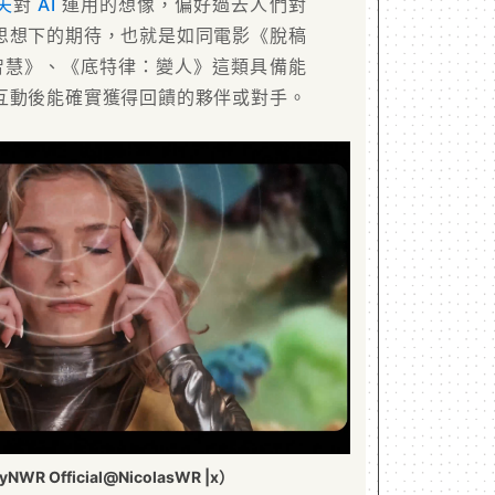
夫
對
AI
運用的想像，偏好過去人們對
思想下的期待，也就是如同電影《脫稿
工智慧》、《底特律：變人》這類具備能
互動後能確實獲得回饋的夥伴或對手。
R Official@NicolasWR |x）