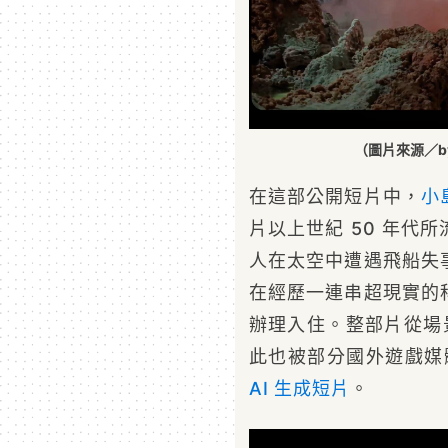
（圖片來源／byNW
在這部公開短片中，
小
片以上世紀 50 年代
人在太空中遭遇飛船失
在經歷一連串超現實的
辦理入住。整部片從場
此也被部分國外遊戲
AI 生成短片
。