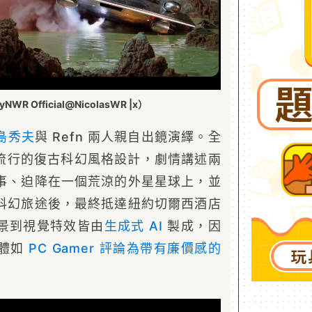
R Official@NicolasWR |x）
島秀夫
與 Refn 兩人親自出鏡演繹。全
所流行的復古科幻風格設計，劇情講述兩
事、迫降在一個荒涼的外星星球上，並
科幻旅途後，最終抵達紐約切爾西酒店
景到視覺特效皆由
生成式 AI
製成，因
媒體如
PC Gamer 評論為帶有廉價感的