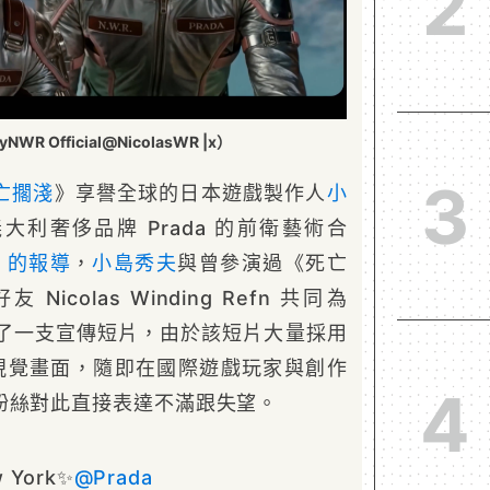
2
R Official@NicolasWR |x）
3
亡擱淺
》享譽全球的日本遊戲製作人
小
大利奢侈品牌 Prada 的前衛藝術合
n 的報導
，
小島秀夫
與曾參演過《死亡
icolas Winding Refn 共同為
拍攝了一支宣傳短片，由於該短片大量採用
視覺畫面，隨即在國際遊戲玩家與創作
4
粉絲對此直接表達不滿跟失望。
w York✨
@Prada