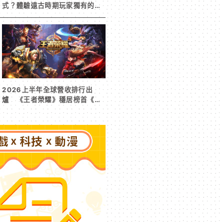
式？體驗遠古時期玩家獨有的樂
趣
2026上半年全球營收排行出
爐 《王者榮耀》穩居榜首《寒
霜啟示錄》緊追在後！