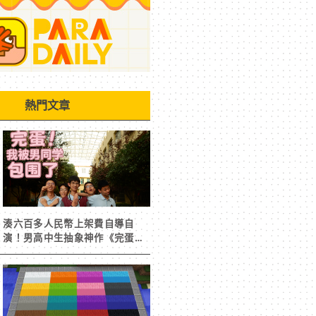
熱門文章
湊六百多人民幣上架費自導自
演！男高中生抽象神作《完蛋！
我被男同學包圍了》突然爆紅