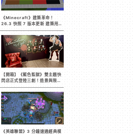
《Minecraft》建築革命！
26.3 快照 7 版本更新 建築用方
塊家族迎來新成員 混凝土階梯&
半磚震撼登場！
【開箱】《藍色監獄》雙主題快
閃店正式登陸三創！造景與限定
周邊搶先看
《英雄聯盟》3 分鐘速通經典模