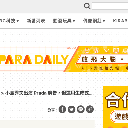
3C科技
新番列表
動漫玩具
偶像網紅
KIRA
> 小島秀夫出演 Prada 廣告，但運用生成式
與社群炎上風波
分享 :