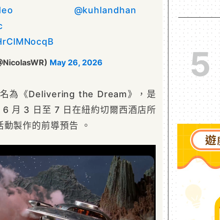
deo
@kuhlandhan
c
/HrClMNocqB
5
(@NicolasWR)
May 26, 2026
《Delivering the Dream》，是
於 6 月 3 日至 7 日在紐約切爾西酒店所
活動製作的前導預告 。