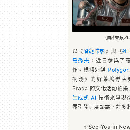
（圖片來源／byNW
以《
潛龍諜影
》與《
死
島秀夫
，近日參與了義
作。根據外媒
Polygo
擱淺》的好萊塢導演好友 N
Prada 的文化活動
生成式 AI
技術來呈現
界引發高度熱議，許多
✨See You in Ne