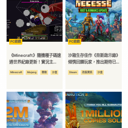
科
技
全
PC遊戲
PC遊戲
《Minecraft》隨機種子碼速
沙箱生存佳作《奈斯啟示錄》
方
通世界紀錄更新！實況主
傾情回饋玩家，推出期待已久
skycrab1 6：39 超大幅度領
的“鏽與浪漫”版本更新及免費
Minecraft
Mojang
微軟
沙盒
Steam
改版資訊
沙盒
位
先！
週末活動
資
訊
平