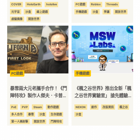
將於 6 月底終止營運
父母談論教養方式引熱議，遊
COVER
HoloEarth
hololive
PC遊戲
Roblox
Threads
戲本身爭議又是從何而來？
元宇宙
沙盒
線上遊戲
手機遊戲
沙盒
爭議
開放世界
虛擬偶像
開放世界
PC遊戲
手機遊戲
暴雪兩大元老攜手合作！《鬥
《楓之谷世界》推出全新「楓
陣特攻》製作人傑夫．卡普蘭
之谷世界實驗室」 搶先體驗開
新作《The Legend of
發中世界領金幣！
PvE
PVP
Steam
動作遊戲
NEXON
創作
改版資訊
楓之谷
California》正式公開
多人合作
暴雪
沙盒
生存遊戲
沙盒
第一人稱射擊
開放世界
鬥陣特攻