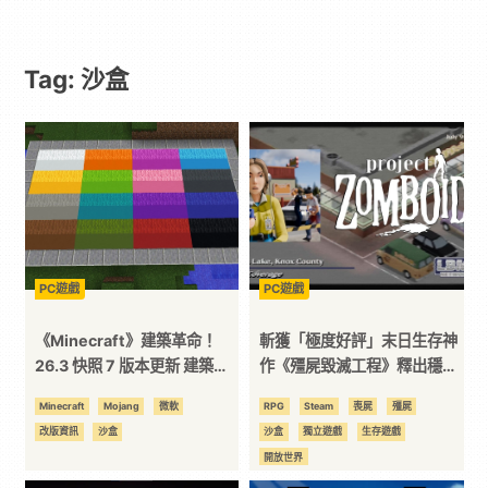
｜
Tag: 沙盒
動
漫
二
次
PC遊戲
PC遊戲
元
《Minecraft》建築革命！
斬獲「極度好評」末日生存神
26.3 快照 7 版本更新 建築用
作《殭屍毀滅工程》釋出穩定
方塊家族迎來新成員 混凝土階
版「42.20」！全新宣傳影片
｜
Minecraft
Mojang
微軟
RPG
Steam
喪屍
殭屍
梯&半磚震撼登場！
同步曝光
改版資訊
沙盒
沙盒
獨立遊戲
生存遊戲
3C
開放世界