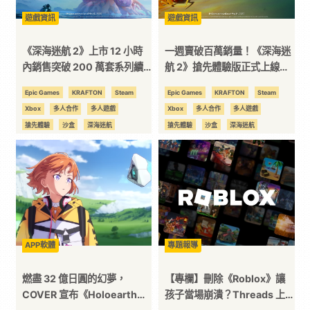
遊戲資訊
遊戲資訊
台
《深海迷航 2》上市 12 小時
一週賣破百萬銷量！《深海迷
內銷售突破 200 萬套系列續
航 2》搶先體驗版正式上線，
作在銷售表現、玩家活躍度與
吸引 46 萬同上前往異星深海
Epic Games
KRAFTON
Steam
Epic Games
KRAFTON
Steam
直播平台延續強勢聲量
探索
Xbox
多人合作
多人遊戲
Xbox
多人合作
多人遊戲
搶先體驗
沙盒
深海迷航
搶先體驗
沙盒
深海迷航
生存遊戲
續作
開放世界
生存遊戲
續作
開放世界
APP軟體
專題報導
燃盡 32 億日圓的幻夢，
【專欄】刪除《Roblox》讓
COVER 宣布《Holoearth》
孩子當場崩潰？Threads 上