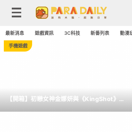
Tag:
沙
最新消息
遊戲資訊
3C科技
新番列表
動漫
盒
手機遊戲
-
Paradaily
-
【開箱】初戀女神金娜妍與《KingShot》再
遊
度合作！攜手焦糖楓、柒息地推出「國王燒
烤節」活動
戲