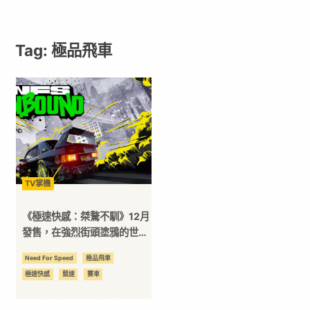
遊
Tag: 極品飛車
戲
｜
動
漫
TV掌機
二
《極速快感：桀驁不馴》12月
發售，在強烈街頭塗鴉的世界
展開競速吧！
次
Need For Speed
極品飛車
極速快感
競速
賽車
元