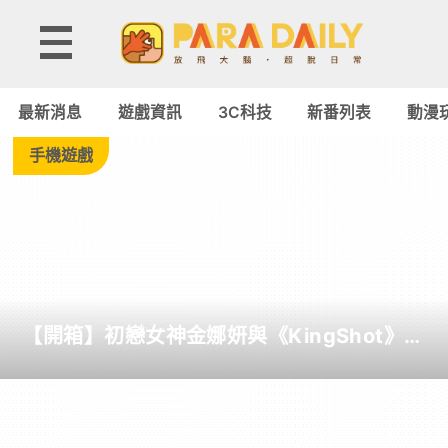
Tag:
極
最新消息
遊戲資訊
3C科技
新番列表
動漫
品
手機遊戲
飛
車
-
【開箱】初戀女神金娜妍與《KingShot》再
Paradaily
度合作！攜手焦糖楓、柒息地推出「國王燒
烤節」活動
-