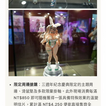
限定周邊搶購
：三週年紀念慶典限定的主題周
邊、滑鼠墊及多款限量掛軸。此外現場消費每滿
NT$850 即可隨機獲得一張具備特殊效果的溫變
明信片，累計滿 NT$4,250 便能直接集齊全