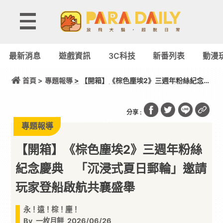
最新消息
遊戲資訊
3C科技
新番列表
動漫
首頁 >
專題報導
> 【開箱】《棕色塵埃2》三週年粉絲紀念慶
典 「沉浸式夏日郵輪」邀請玩家登船啟航共襄盛舉
分享 :
專題報導
【開箱】《棕色塵埃2》三週年粉絲
紀念慶典 「沉浸式夏日郵輪」邀請
玩家登船啟航共襄盛舉
永！遠！棕！塵！
By
一枚月餅
2026/06/26