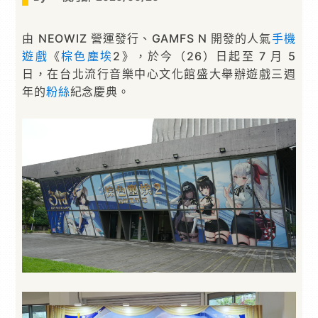
由 NEOWIZ 營運發行、GAMFS N 開發的人氣
手機
遊戲
《
棕色塵埃
2》，於今（26）日起至 7 月 5
日，在台北流行音樂中心文化館盛大舉辦遊戲三週
年的
粉絲
紀念慶典。