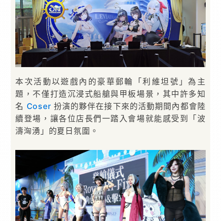
本次活動以遊戲內的豪華郵輪「利維坦號」為主
題，不僅打造沉浸式船艙與甲板場景，其中許多知
名
Coser
扮演的夥伴在接下來的活動期間內都會陸
續登場，讓各位店長們一踏入會場就能感受到「波
濤洶湧」的夏日氛圍。