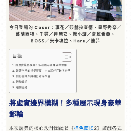
今日登場的 Coser：凜花／莎赫拉查德、星野秀奈／
葛蘭西特、千尋／達麗安、餓小璇／盧班希亞、
BOSS／米卡埃拉、Haru／達菲
目錄
將虛實邊界模糊！多種展示現身豪華郵輪
波濤洶湧的視覺饗宴！六大夥伴打破次元壁
開發團隊即將親自跨海來台
活動資訊
相關連結
將虛實邊界模糊！多種展示現身豪華
郵輪
本次慶典的核心設計圍繞著《
棕色塵埃
2》遊戲各式