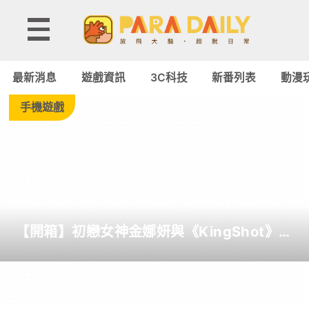
Tag:
格
最新消息
遊戲資訊
3C科技
新番列表
動漫
鬥
手機遊戲
-
Paradaily
-
【開箱】初戀女神金娜妍與《KingShot》再
遊
度合作！攜手焦糖楓、柒息地推出「國王燒
烤節」活動
戲