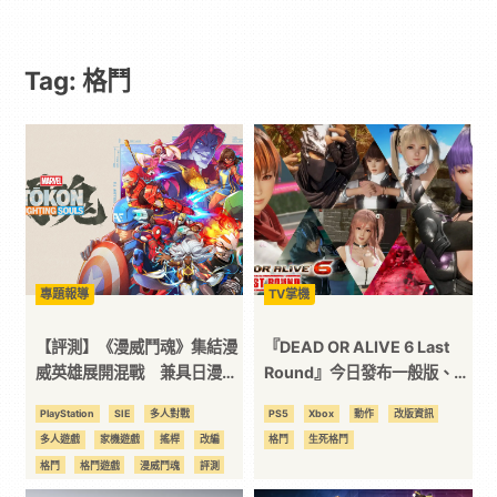
｜
Tag: 格鬥
動
漫
二
次
專題報導
TV掌機
元
【評測】《漫威鬥魂》集結漫
『DEAD OR ALIVE 6 Last
威英雄展開混戰 兼具日漫美
Round』今日發布一般版、基
學風格與爽快連段的流暢體驗
本免費版＆公開上市宣傳影
｜
PlayStation
SIE
多人對戰
PS5
Xbox
動作
改版資訊
片！～首次公開新角色
多人遊戲
家機遊戲
搖桿
改編
格鬥
生死格鬥
「MINATO」的情報～
3C
格鬥
格鬥遊戲
漫威鬥魂
評測