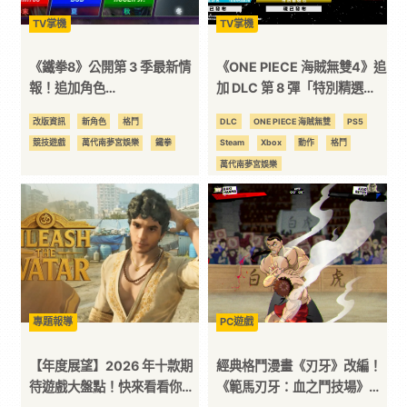
TV掌機
TV掌機
台
《鐵拳8》公開第 3 季最新情
《ONE PIECE 海賊無雙4》追
報！追加角色
加 DLC 第 8 彈「特別精選
「Kunimitsu」、「Bob」、
包」現已發布！
改版資訊
新角色
格鬥
DLC
ONE PIECE 海賊無雙
PS5
「Roger Jr.」確定參戰！
競技遊戲
萬代南夢宮娛樂
鐵拳
Steam
Xbox
動作
格鬥
萬代南夢宮娛樂
專題報導
PC遊戲
【年度展望】2026 年十款期
經典格鬥漫畫《刃牙》改編！
待遊戲大盤點！快來看看你心
《範馬刃牙：血之鬥技場》挑