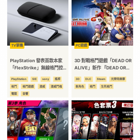
科
技
全
TV掌機
PC遊戲
PlayStation 發表首款本家
3D 對戰格鬥遊戲「DEAD OR
方
「FlexStrike」無線格鬥控制
ALIVE」新作 『DEAD OR
器，8 月全面搶灘格鬥電競市
ALIVE 6 Last Round』2026
PlayStation
SIE
sony
搖桿
3D
DLC
Steam
光榮特庫摩
位
場
年 6 月 25 日發售！～一般
格鬥
格鬥遊戲
漫威
漫威鬥魂
新角色
格鬥
生死格鬥
版、基本免費版同時發布～
電競
音響
資
訊
平