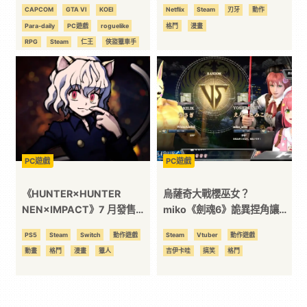
裡面的「年度神作」是否上
戰地表最強範馬勇次郎！
CAPCOM
GTA VI
KOEI
Netflix
Steam
刃牙
動作
榜？！
Para-daily
PC遊戲
roguelike
格鬥
漫畫
RPG
Steam
仁王
俠盜獵車手
光榮特庫摩
動作遊戲
印度
吸血鬼
家用主機
惡靈古堡
手機遊戲
格鬥
漫威
獨立遊戲
網易
開放世界
魔物獵人
PC遊戲
PC遊戲
《HUNTER×HUNTER
烏薩奇大戰櫻巫女？
NEN×IMPACT》7 月發售！
miko《劍魂6》詭異捏角讓粉
《獵人》首款格鬥遊戲將登三
絲直呼生草！
PS5
Steam
Switch
動作遊戲
Steam
Vtuber
動作遊戲
大平台！
動畫
格鬥
漫畫
獵人
吉伊卡哇
搞笑
格鬥