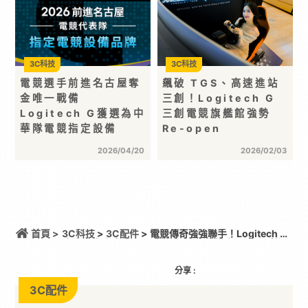
3C科技
3C科技
電競選手前進名古屋奪
飆破 TGS、高速進站
金唯一戰備
三創！Logitech G
Logitech G獲選為中
三創電競旗艦館強勢
華隊電競指定設備
Re-open
2026/04/20
2026/02/03
首頁 >
3C科技
>
3C配件
> 電競傳奇強強聯手！Logitech G
成為《決勝時刻：現代戰爭 4》官方指定周邊 聯手推
出獨家虛擬寶物、 賽事與 Streamlabs AI 聯動重磅登
場
分享 :
3C配件