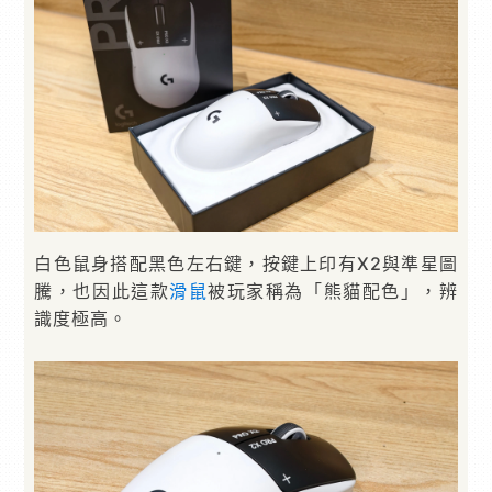
白色鼠身搭配黑色左右鍵，按鍵上印有X2與準星圖
騰，也因此這款
滑鼠
被玩家稱為「熊貓配色」，辨
識度極高。