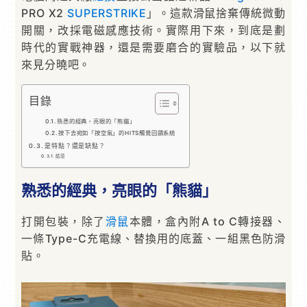
PRO X2
SUPERSTRIKE
」。這款滑鼠捨棄傳統微動
開關，改採電磁感應技術。實際用下來，到底是劃
時代的實戰神器，還是需要磨合的實驗品，以下就
來見分曉吧。
目錄
熟悉的經典，亮眼的「熊貓」
按下去宛如「按空氣」的HITS觸覺回饋系統
是特點？還是缺點？
結語
熟悉的經典，亮眼的「熊貓」
打開包裝，除了
滑鼠
本體，盒內附A to C轉接器、
一條Type-C充電線、替換用的底蓋、一組黑色防滑
貼。