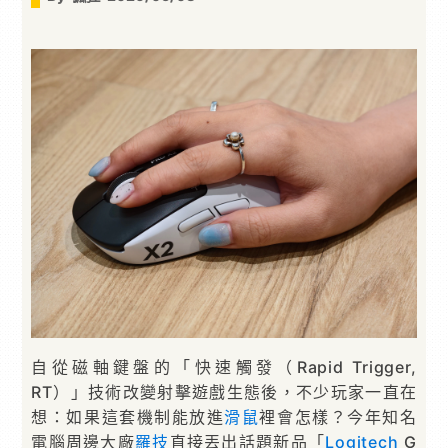
自從磁軸鍵盤的「快速觸發（Rapid Trigger,
RT）」技術改變射擊遊戲生態後，不少玩家一直在
想：如果這套機制能放進
滑鼠
裡會怎樣？今年知名
電腦周邊大廠
羅技
直接丟出話題新品「
Logitech
G