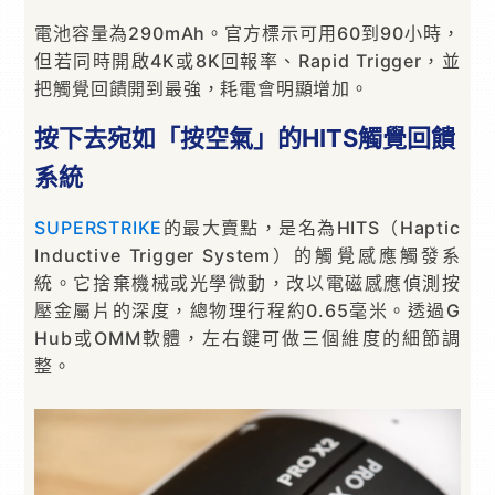
電池容量為290mAh。官方標示可用60到90小時，
但若同時開啟4K或8K回報率、Rapid Trigger，並
把觸覺回饋開到最強，耗電會明顯增加。
按下去宛如「按空氣」的HITS觸覺回饋
系統
SUPERSTRIKE
的最大賣點，是名為HITS（Haptic
Inductive Trigger System）的觸覺感應觸發系
統。它捨棄機械或光學微動，改以電磁感應偵測按
壓金屬片的深度，總物理行程約0.65毫米。透過G
Hub或OMM軟體，左右鍵可做三個維度的細節調
整。