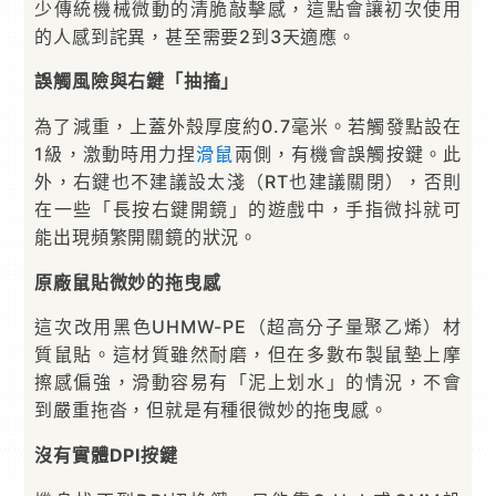
少傳統機械微動的清脆敲擊感，這點會讓初次使用
的人感到詫異，甚至需要2到3天適應。
誤觸風險與右鍵「抽搐」
為了減重，上蓋外殼厚度約0.7毫米。若觸發點設在
1級，激動時用力捏
滑鼠
兩側，有機會誤觸按鍵。此
外，右鍵也不建議設太淺（RT也建議關閉），否則
在一些「長按右鍵開鏡」的遊戲中，手指微抖就可
能出現頻繁開關鏡的狀況。
原廠鼠貼微妙的拖曳感
這次改用黑色UHMW-PE（超高分子量聚乙烯）材
質鼠貼。這材質雖然耐磨，但在多數布製鼠墊上摩
擦感偏強，滑動容易有「泥上划水」的情況，不會
到嚴重拖沓，但就是有種很微妙的拖曳感。
沒有實體DPI按鍵