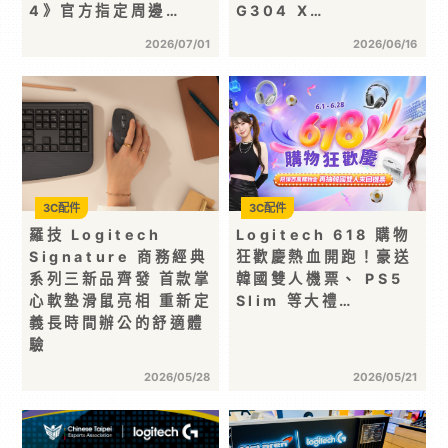
4》官方指定周邊…
G304 X…
2026/07/01
2026/06/16
3C配件
3C配件
羅技 Logitech
Logitech 618 購物
Signature 商務經典
狂歡慶熱血開跑！豪送
系列三新品齊發 首款掌
韓國雙人機票、 PS5
心軟墊滑鼠亮相 重新定
Slim 等大禮…
義長時間辦公的舒適體
驗
2026/05/28
2026/05/21