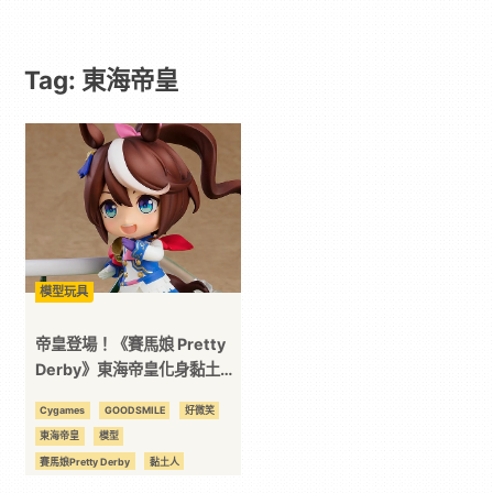
遊
Tag: 東海帝皇
戲
｜
動
漫
模型玩具
二
帝皇登場！《賽馬娘 Pretty
Derby》東海帝皇化身黏土人
模型開放預購
次
Cygames
GOODSMILE
好微笑
東海帝皇
模型
元
賽馬娘Pretty Derby
黏土人