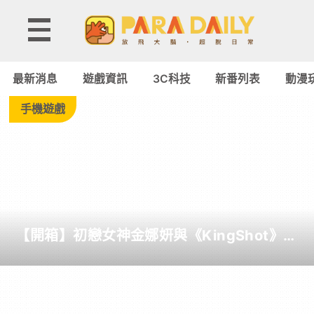
Tag:
東
最新消息
遊戲資訊
3C科技
新番列表
動漫
海
手機遊戲
帝
皇
-
【開箱】初戀女神金娜妍與《KingShot》再
Paradaily
度合作！攜手焦糖楓、柒息地推出「國王燒
烤節」活動
-